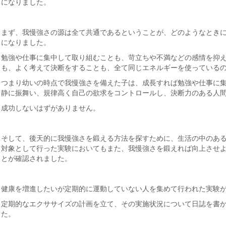
になりました。
まず、我慢強さの源は全て共通であるということが、どのようなとき
になりました。
勉強や仕事に集中して取り組むことも、苛立ちや不満などの感情を抑
も、よく考えて決断をすることも、全て同じエネルギーを使っている
つまり幼いの時点で我慢強さを備えた子は、成長すれば勉強や仕事に
静に振舞い、規律高く自己の欲求をコントロールし、決断力のある人
成功しないはずがありません。
そして、後天的に我慢強さを鍛える方法を探すために、生活の中のあ
対象として行った実験においてもまた、我慢強さを鍛えれば向上させ
とが確認されました。
健康を増進したいが定期的に運動していない人を集めて行われた実験
定期的なエクササイズの計画を立て、その実施状況について日誌を書
た。