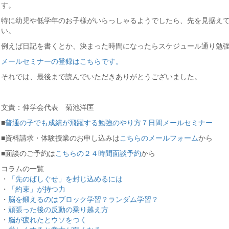
す。
特に幼児や低学年のお子様がいらっしゃるようでしたら、先を見据え
い。
例えば日記を書くとか、決まった時間になったらスケジュール通り勉
メールセミナーの登録はこちらです。
それでは、最後まで読んでいただきありがとうございました。
文責：伸学会代表 菊池洋匡
■
普通の子でも成績が飛躍する勉強のやり方７日間メールセミナー
■資料請求・体験授業のお申し込みは
こちらのメールフォーム
から
■面談のご予約は
こちらの２４時間面談予約
から
コラムの一覧
・
「先のばしぐせ」を封じ込めるには
・
「約束」が持つ力
・
脳を鍛えるのはブロック学習？ランダム学習？
・
頑張った後の反動の乗り越え方
・
脳が疲れたとウソをつく