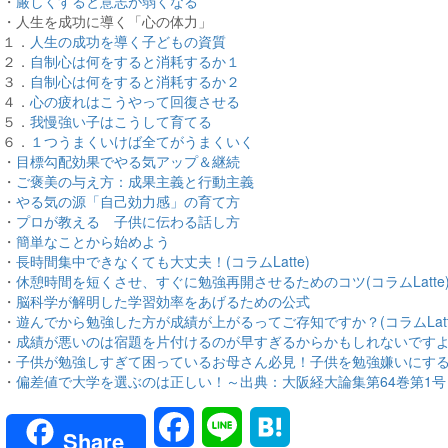
・
厳しくすると意志が弱くなる
・人生を成功に導く「心の体力」
１．
人生の成功を導く子どもの資質
２．
自制心は何をすると消耗するか１
３．
自制心は何をすると消耗するか２
４．
心の疲れはこうやって回復させる
５．
我慢強い子はこうして育てる
６．
１つうまくいけば全てがうまくいく
・
目標勾配効果でやる気アップ＆継続
・
ご褒美の与え方：成果主義と行動主義
・
やる気の源「自己効力感」の育て方
・
プロが教える 子供に伝わる話し方
・
簡単なことから始めよう
・
長時間集中できなくても大丈夫！(コラムLatte)
・
休憩時間を短くさせ、すぐに勉強再開させるためのコツ(コラムLatte
・
脳科学が解明した学習効率をあげるための公式
・
遊んでから勉強した方が成績が上がるってご存知ですか？(コラムLatt
・
成績が悪いのは宿題を片付けるのが早すぎるからかもしれないですよ(コラ
・
子供が勉強しすぎて困っているお母さん必見！子供を勉強嫌いにする方法
・
偏差値で大学を選ぶのは正しい！～出典：大阪経大論集第64巻第1号（通
Facebook
Line
Hatena
Share