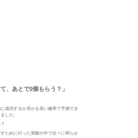
て、あとで2個もらう？」
的に成功するか否かを高い確率で予測でき
きました。
か？
探すために行った実験の中で次々に明らか