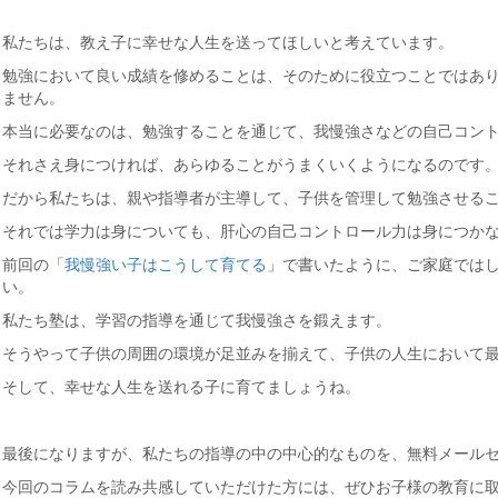
私たちは、教え子に幸せな人生を送ってほしいと考えています。
勉強において良い成績を修めることは、そのために役立つことではあ
ません。
本当に必要なのは、勉強することを通じて、我慢強さなどの自己コン
それさえ身につければ、あらゆることがうまくいくようになるのです
だから私たちは、親や指導者が主導して、子供を管理して勉強させる
それでは学力は身についても、肝心の自己コントロール力は身につか
前回の「
我慢強い子はこうして育てる
」で書いたように、ご家庭では
い。
私たち塾は、学習の指導を通じて我慢強さを鍛えます。
そうやって子供の周囲の環境が足並みを揃えて、子供の人生において
そして、幸せな人生を送れる子に育てましょうね。
最後になりますが、私たちの指導の中の中心的なものを、無料メール
今回のコラムを読み共感していただけた方には、ぜひお子様の教育に