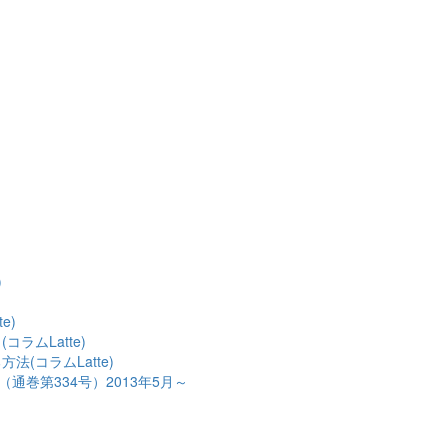
)
e)
ムLatte)
(コラムLatte)
巻第334号）2013年5月～