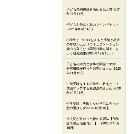
子どもの納得感を高める伝え方(2021
年04月14日)
子どもを伸ばす親のマインドセット
(2021年03月14日)
小学生までに○○をすると成績と将来
の年収が上がりコミュニケーション
能力も高くなり問題行動も減る！と
いう研究結果(2020年12月10日)
子どもの学力と食事の関係：大学・
研究機関が行った調査のまとめ(2020
年11月19日)
中学受験をする小学生に教えたい！
成績アップする勉強法のまとめ(2020
年10月21日)
中学受験：失敗しない子供に合った
塾の選び方(2020年10月20日)
過去問が終わった後の復習法【伸学
会研修広場第7回！】 (2020年10月
19日)