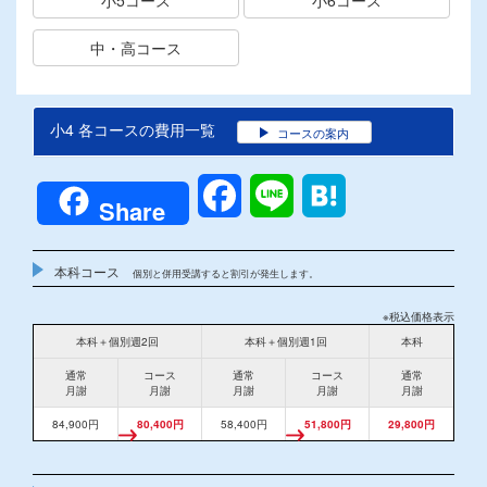
中・高コース
小4 各コースの費用一覧
コースの案内
Facebook
Line
Hatena
Share
本科コース
個別と併用受講すると割引が発生します。
※税込価格表示
本科＋個別週2回
本科＋個別週1回
本科
通常
コース
通常
コース
通常
月謝
月謝
月謝
月謝
月謝
84,900円
80,400円
58,400円
51,800円
29,800円