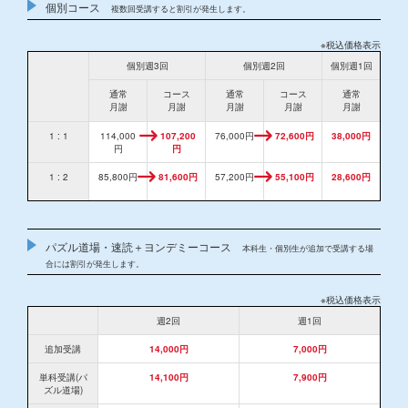
個別コース
複数回受講すると割引が発生します。
※税込価格表示
個別週3回
個別週2回
個別週1回
通常
コース
通常
コース
通常
月謝
月謝
月謝
月謝
月謝
1 : 1
114,000
107,200
76,000円
72,600円
38,000円
円
円
1 : 2
85,800円
81,600円
57,200円
55,100円
28,600円
パズル道場・速読＋ヨンデミーコース
本科生・個別生が追加で受講する場
合には割引が発生します。
※税込価格表示
週2回
週1回
追加受講
14,000円
7,000円
単科受講(パ
14,100円
7,900円
ズル道場)