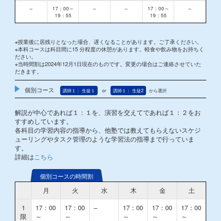
–
17：00～
–
–
17：00～
–
19：55
19：55
※授業後に居残りとなった場合、遅くなることがあります。ご了承ください。
※本科コースは科目間に15 分程度の休憩があります。軽食や飲み物をお持ちく
ださい。
※当時間割は2024年12月1日現在のものです。変更の場合はご連絡させていた
だきます。
個別コース
講師１： 生徒１
or
講師１： 生徒2
から選択
解説が中心であれば１：１を、演習を交えてであれば１：２をお
すすめしています。
各科目の学習内容の指導から、他塾では教えてもらえないスケジ
ューリングやタスク管理のような学習法の指導まで行っていま
す。
詳細は
こちら
個別コースの時間割
月
火
水
木
金
土
1
17：00
17：00
–
17：00
17：00
17：00
限
～
～
～
～
～