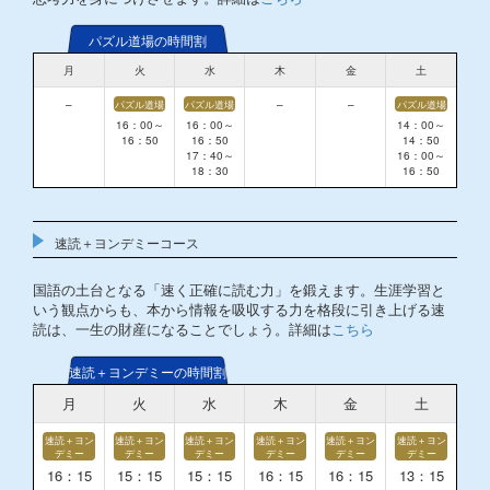
パズル道場の時間割
月
火
水
木
金
土
–
–
–
パズル道場
パズル道場
パズル道場
16：00～
16：00～
14：00～
16：50
16：50
14：50
17：40～
16：00～
18：30
16：50
速読＋ヨンデミーコース
国語の土台となる「速く正確に読む力」を鍛えます。生涯学習と
いう観点からも、本から情報を吸収する力を格段に引き上げる速
読は、一生の財産になることでしょう。詳細は
こちら
速読＋ヨンデミーの時間割
月
火
水
木
金
土
速読＋ヨン
速読＋ヨン
速読＋ヨン
速読＋ヨン
速読＋ヨン
速読＋ヨン
デミー
デミー
デミー
デミー
デミー
デミー
16：15
15：15
15：15
16：15
16：15
13：15