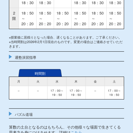
18：30
18：30
18：30
18：30
18：30
2
18：50
18：50
18：50
18：50
18：50
18：50
限
～
～
～
～
～
～
20：20
20：20
20：20
20：20
20：20
20：20
※授業後に居残りとなった場合、遅くなることがあります。ご了承ください。
※当時間割は2026年2月1日現在のものです。変更の場合はご連絡させていただ
きます。
通塾演習指導
時間割
月
火
水
木
金
土
–
–
17：00～
17：00～
–
17：00～
19：50
19：50
19：50
パズル道場
算数の土台となるのはもちろん、その他様々な場面で生きてくる
思考力を身につけさせます。詳細は
こちら