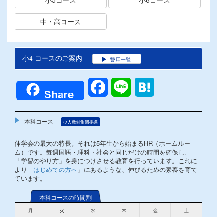
中・高コース
小4 コースのご案内
費用一覧
Facebook
Line
Hatena
Share
本科コース
少人数制集団指導
伸学会の最大の特長。それは5年生から始まるHR（ホームルー
ム）です。毎週国語・理科・社会と同じだけの時間を確保し、
「学習のやり方」を身につけさせる教育を行っています。これに
より「
はじめての方へ
」にあるような、伸びるための素養を育て
ています。
本科コースの時間割
月
火
水
木
金
土