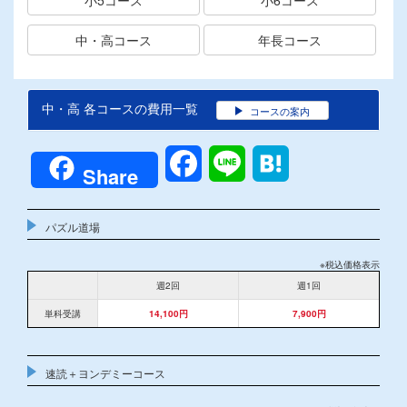
中・高コース
年長コース
中・高 各コースの費用一覧
コースの案内
Facebook
Line
Hatena
Share
パズル道場
※税込価格表示
週2回
週1回
単科受講
14,100円
7,900円
速読＋ヨンデミーコース