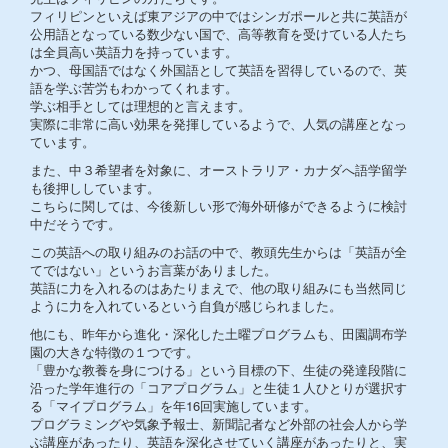
フィリピンといえば東アジアの中ではシンガポールと共に英語が
公用語となっている数少ない国で、高等教育を受けている人たち
は全員高い英語力を持っています。
かつ、母国語ではなく外国語として英語を習得しているので、英
語を学ぶ苦労もわかってくれます。
学ぶ相手としては理想的と言えます。
実際に非常に高い効果を発揮しているようで、人気の講座となっ
ています。
また、中３希望者を対象に、オーストラリア・カナダへ語学留学
も後押ししています。
こちらに関しては、今後新しい形で海外研修ができるように検討
中だそうです。
この英語への取り組みのお話の中で、教頭先生からは「英語が全
てではない」というお言葉がありました。
英語に力を入れるのはあたりまえで、他の取り組みにも当然同じ
ように力を入れているという自負が感じられました。
他にも、昨年から進化・深化した土曜プログラムも、田園調布学
園の大きな特徴の１つです。
「豊かな教養を身につける」という目標の下、生徒の発達段階に
沿った学年進行の「コアプログラム」と生徒１人ひとりが選択す
る「マイプログラム」を年16回実施しています。
プログラミングや気象予報士、新聞記者など外部の社会人から学
ぶ講座があったり、英語を深化させていく講座があったりと、実