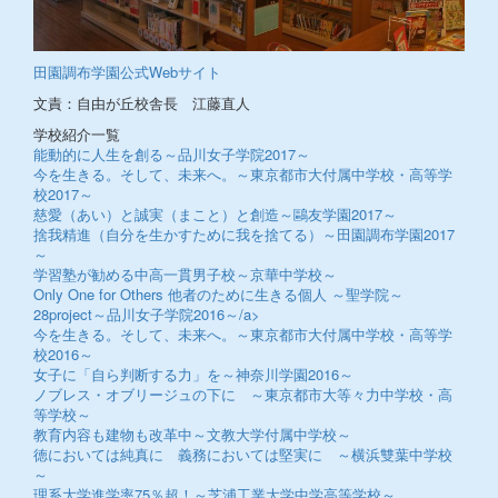
田園調布学園公式Webサイト
文責：自由が丘校舎長 江藤直人
学校紹介一覧
能動的に人生を創る～品川女子学院2017～
今を生きる。そして、未来へ。～東京都市大付属中学校・高等学
校2017～
慈愛（あい）と誠実（まこと）と創造～鷗友学園2017～
捨我精進（自分を生かすために我を捨てる）～田園調布学園2017
～
学習塾が勧める中高一貫男子校～京華中学校～
Only One for Others 他者のために生きる個人 ～聖学院～
28project～品川女子学院2016～/a>
今を生きる。そして、未来へ。～東京都市大付属中学校・高等学
校2016～
女子に「自ら判断する力」を～神奈川学園2016～
ノブレス・オブリージュの下に ～東京都市大等々力中学校・高
等学校～
教育内容も建物も改革中～文教大学付属中学校～
徳においては純真に 義務においては堅実に ～横浜雙葉中学校
～
理系大学進学率75％超！～芝浦工業大学中学高等学校～