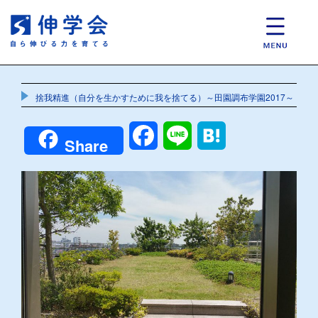
捨我精進（自分を生かすために我を捨てる）～田園調布学園2017～
Facebook
Line
Hatena
Share