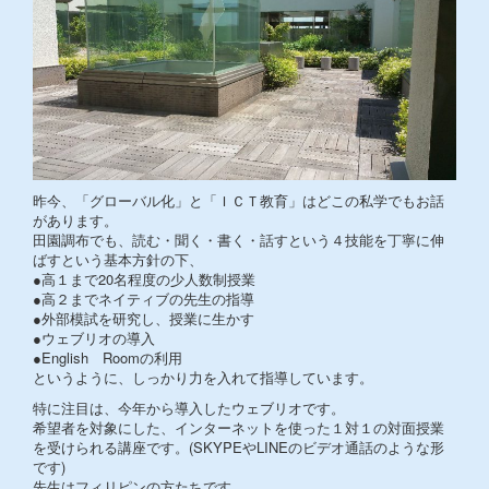
昨今、「グローバル化」と「ＩＣＴ教育」はどこの私学でもお話
があります。
田園調布でも、読む・聞く・書く・話すという４技能を丁寧に伸
ばすという基本方針の下、
●高１まで20名程度の少人数制授業
●高２までネイティブの先生の指導
●外部模試を研究し、授業に生かす
●ウェブリオの導入
●English Roomの利用
というように、しっかり力を入れて指導しています。
特に注目は、今年から導入したウェブリオです。
希望者を対象にした、インターネットを使った１対１の対面授業
を受けられる講座です。(SKYPEやLINEのビデオ通話のような形
です)
先生はフィリピンの方たちです。