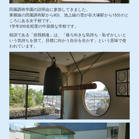
田園調布学園の説明会に参加してきました。
東横線の田園調布駅から8分、池上線の雪が谷大塚駅から15分のと
ころにある女子校です。
1学年200名程度の中規模な学校です。
校訓である「捨我精進」は、「後ろ向きな気持ち・恥ずかしいと
いう気持ちを捨て、目標に向かう自分を生かす」という意味で使
われています。