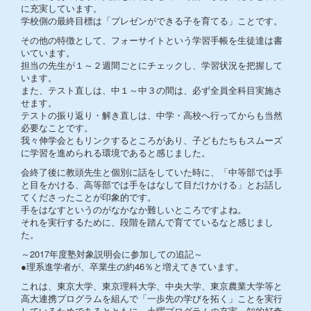
に充実しています。
学校側の最終目標は「プレゼンができる子を育てる」ことです。
その他の特徴として、フォーサイトという学習手帳を生徒達は書
いています。
担当の先生が１～２週間ごとにチェックし、学習状況を把握して
います。
また、テスト直しは、中１～中３の間は、必ず全員全科目実施さ
せます。
テストの振り返り・解き直しは、中学・高校へ行ってからも当然
必要なことです。
我々伸学会ともリンクするところがあり、子どもたちもスムーズ
に学習を進められる環境であると感じました。
会終了後に教頭先生と個別に話をしていた時に、「中等部では手
と目をかける、高等部では手をはなして目だけかける」とお話し
てくださったことが印象的です。
手をはなすというのがなかなか難しいところですよね。
それを実行するために、段階を踏んで育てているなと感じまし
た。
～2017年度塾対象説明会に参加しての追記～
●理系進学者が、卒業生の約46％と増えてきています。
これは、東京大学、東京理科大学、中央大学、東京農業大学等と
高大連携プログラムを組んで「一歩先の学びを拓く」ことを実行
しているためであるとともに、土曜プログラムの充実、知的好奇