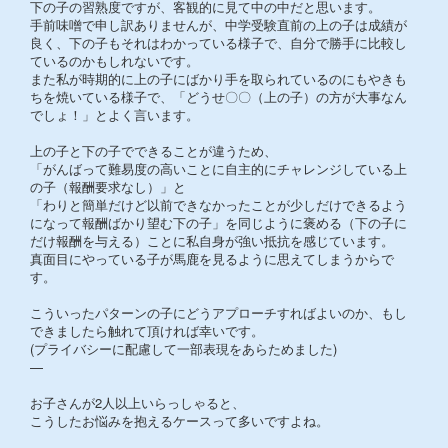
下の子の習熟度ですが、客観的に見て中の中だと思います。
手前味噌で申し訳ありませんが、中学受験直前の上の子は成績が
良く、下の子もそれはわかっている様子で、自分で勝手に比較し
ているのかもしれないです。
また私が時期的に上の子にばかり手を取られているのにもやきも
ちを焼いている様子で、「どうせ〇〇（上の子）の方が大事なん
でしょ！」とよく言います。
上の子と下の子でできることが違うため、
「がんばって難易度の高いことに自主的にチャレンジしている上
の子（報酬要求なし）」と
「わりと簡単だけど以前できなかったことが少しだけできるよう
になって報酬ばかり望む下の子」を同じように褒める（下の子に
だけ報酬を与える）ことに私自身が強い抵抗を感じています。
真面目にやっている子が馬鹿を見るように思えてしまうからで
す。
こういったパターンの子にどうアプローチすればよいのか、もし
できましたら触れて頂ければ幸いです。
(プライバシーに配慮して一部表現をあらためました)
—
お子さんが2人以上いらっしゃると、
こうしたお悩みを抱えるケースって多いですよね。