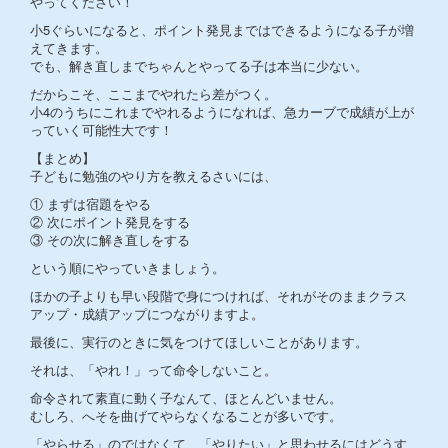
やってください！
小5ぐらいになると、ポイント発見まではできるようになる子が増
えてきます。
でも、解き直しまでちゃんとやってる子は本当に少ない。
だからこそ、ここまでやれたら差がつく。
小4のうちにこれまでやれるようになれば、急カーブで成績が上が
っていく可能性大です！
【まとめ】
子どもに勉強のやり方を教えるさいには、
① まずは宿題をやる
② 次にポイント発見をする
③ その次に解き直しをする
という順にやっていきましょう。
ほかの子よりも早い段階で身につければ、それがそのままクラス
アップ・成績アップにつながりますよ。
最後に、実行のときに気をつけてほしいことがあります。
それは、「やれ！」って命令しないこと。
命令されて素直に動く子なんて、ほとんどいません。
むしろ、へそを曲げてやらなくなることが多いです。
「やらせる」のではなくて、「やりたい」と思わせるにはどうす