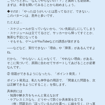
こういうときに「なんでやらないの！？」と責めても逆効果。
まずは、本音を聞いてみることから始めましょう。
◆その2：「やったほうがいいとは思ってるけど、できない」
このパターンは、意外と多いです。
たとえば…
・スケジュールが立っていないから、つい先延ばしにしてしまう
・スケジュールは立ててるけど、サッカーから帰ってすぐとか、
無茶な予定になってる
・そもそも、ゲームやYouTubeなどの誘惑が強すぎる
――などなど、実行できない「理由」や「障害」があるんですよ
ね。
だから、「やらない」んじゃなくて、「やれない理由」がある。
そこに気づいて、原因に合わせてサポートしてあげることが必要
なんです。
② 宿題ができるようになったら、「ポイント発見」！
ポイント発見は、私たち伸学会の用語で、「間違えた問題を、次
は正解できるようにすること」を指します。
具体的には
・知識や解き方をちゃんと覚えなおす
・ケアレスミスなら、どうやって防ぐか具体策を立てる
（例：問題文の「誤っているものを選べ」に線を引く、ひっ算