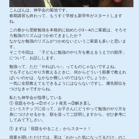
こんばんは。伸学会の菊池です。
春期講習も終わって、もうすぐ学校も新学年がスタートします
ね。
この春から受験勉強を本格的に始めた小3～4のご家庭は、そろそ
ろ勉強のリズムはつかめてきましたか？
なかなか勉強のリズムがつかめないというご家庭も多いと思いま
す。
そこで今回は、「子どもに勉強のやり方を教えるうえでの順序」
について、お話しします。
勉強って、ただ「やればいい」ってものじゃないですよね。
でも子どもにやり方教えるときに、何からどういう順番で教えれ
ばいいのかは、なかなか難しいのではないでしょうか。
一気に全部教えてもできるようにはならないですし、優先順位を
つけなきゃですからね。
私たち伸学会が指導している
① 宿題をやる→②ポイント発見→③解き直し
というステップに沿って、お子さんにどうやって勉強のやり方を
身につけさせるかを、順を追ってご説明しますから、ぜひ参考に
してみて下しさい。
① まずは「宿題をやること」からスタート！
授業を聞いただけでは、実は「わかった気になってるだけ」のこ