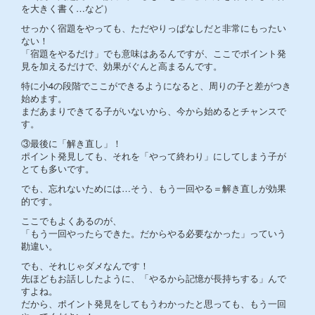
を大きく書く…など）
せっかく宿題をやっても、ただやりっぱなしだと非常にもったい
ない！
「宿題をやるだけ」でも意味はあるんですが、ここでポイント発
見を加えるだけで、効果がぐんと高まるんです。
特に小4の段階でここができるようになると、周りの子と差がつき
始めます。
まだあまりできてる子がいないから、今から始めるとチャンスで
す。
③最後に「解き直し」！
ポイント発見しても、それを「やって終わり」にしてしまう子が
とても多いです。
でも、忘れないためには…そう、もう一回やる＝解き直しが効果
的です。
ここでもよくあるのが、
「もう一回やったらできた。だからやる必要なかった」っていう
勘違い。
でも、それじゃダメなんです！
先ほどもお話ししたように、「やるから記憶が長持ちする」んで
すよね。
だから、ポイント発見をしてもうわかったと思っても、もう一回