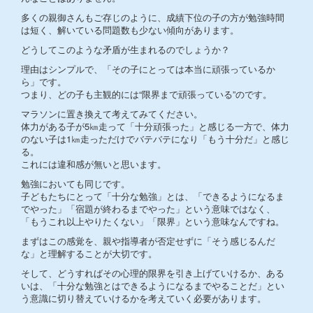
多くの親御さんもご存じのように、成績下位の子の方が勉強時間
は短く、解いている問題数も少ない傾向があります。
どうしてこのような矛盾が生まれるのでしょうか？
理由はシンプルで、「その子にとっては本当に頑張っているか
ら」です。
つまり、どの子も主観的には“限界まで頑張っている”のです。
マラソンに置き換えて考えてみてください。
体力がある子が5㎞走って「十分頑張った」と感じる一方で、体力
のない子は1㎞走っただけでバテバテになり「もう十分だ」と感じ
る。
これには違和感が無いと思います。
勉強においても同じです。
子どもたちにとって「十分な勉強」とは、「できるようになるま
でやった」「宿題が終わるまでやった」という意味ではなく、
「もうこれ以上やりたくない」「限界」という意味なんですね。
まずはこの感覚を、親や指導者が否定せずに「そう感じるんだ
な」と理解することが大切です。
そして、どうすればその心理的限界を引き上げていけるか、ある
いは、「十分な勉強とはできるようになるまでやることだ」とい
う意識に切り替えていけるかを考えていく必要があります。