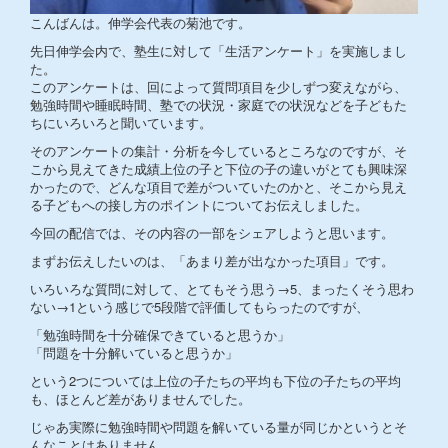
こんばんは。伸学会代表の菊池です。
先日伸学会内で、塾生に対して「生活アンケート」を実施しまし
た。
このアンケートは、回によって質問項目を少しずつ変えながら、
勉強時間や睡眠時間、塾での状況・家庭での状況などを子どもた
ちにいろいろと聞いています。
そのアンケートの集計・分析を今しているところなのですが、そ
こから見えてきた成績上位の子と下位の子の違いがとても興味深
かったので、どんな項目で差がついていたのかと、そこから見え
る子どもへの接し方のポイントについてお伝えしました。
今回の配信では、その内容の一部をシェアしようと思います。
まずお伝えしたいのは、「あまり差が出なかった項目」です。
いろいろな質問に対して、とてもそう思う→5、まったくそう思わ
ない→1という感じで5段階で評価してもらったのですが、
「勉強時間を十分確保できていると思うか」
「問題を十分解いていると思うか」
という2つについては上位の子たちの平均も下位の子たちの平均
も、ほとんど差がありませんでした。
じゃあ実際に勉強時間や問題を解いている量が同じかというとそ
んなことはありません。