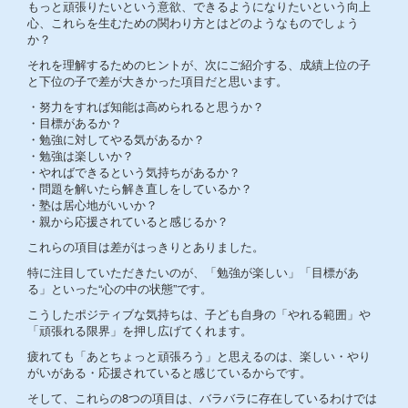
もっと頑張りたいという意欲、できるようになりたいという向上
心、これらを生むための関わり方とはどのようなものでしょう
か？
それを理解するためのヒントが、次にご紹介する、成績上位の子
と下位の子で差が大きかった項目だと思います。
・努力をすれば知能は高められると思うか？
・目標があるか？
・勉強に対してやる気があるか？
・勉強は楽しいか？
・やればできるという気持ちがあるか？
・問題を解いたら解き直しをしているか？
・塾は居心地がいいか？
・親から応援されていると感じるか？
これらの項目は差がはっきりとありました。
特に注目していただきたいのが、「勉強が楽しい」「目標があ
る」といった“心の中の状態”です。
こうしたポジティブな気持ちは、子ども自身の「やれる範囲」や
「頑張れる限界」を押し広げてくれます。
疲れても「あとちょっと頑張ろう」と思えるのは、楽しい・やり
がいがある・応援されていると感じているからです。
そして、これらの8つの項目は、バラバラに存在しているわけでは