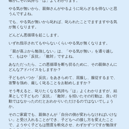
確かにその気持ち「は」よくわかります。
やる気が無いから、親御さんがやるように叱らざるを得ないと思
うんですよね。
でも、やる気が無いから叱れば、叱られたことでますますやる気
が無くなります。
どんどん悪循環を起こします。
いずれ指示されてもやらないくらいやる気が無くなります。
「親が喜ぶから勉強しない」は、「やる気が無い」を通り越し
て、もはや「反抗」「敵対」ですよね。
あなただったら、この悪循環を断ち切るために、その親御さんに
どんなアドバイスをしますか？
子どもがいつか「反抗」をあきらめて、屈服し、服従するまで、
攻撃を強め、厳しく叱ることをお勧めしますか？
そう考えると、叱りたくなる気持ち「は」よくわかりますが、結
果として子どもの「反抗」「敵対」を招いたその行動は、良い行
動ではなかったのだとおわかりいただけるのではないでしょう
か。
そのご家庭でも、親御さんが「自分の側が変わらなければいけな
い」と受け入れることができ、子どもへの接し方を変えたこと
で、ようやく子どもは態度を軟化させ、わずかずつですが勉強す