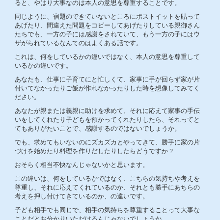
ると、やはり大事なのは本人の意思を尊重することです。
同じように、宿題のできていないところにポストイットを貼って
あげたり、間違えた問題をコピーしてあげたりしている親御さん
たちでも、一方の子には感謝をされていて、もう一方の子にはウ
ザがられているなんてのはよくある話です。
これは、何をしているかの違いではなく、本人の意思を尊重して
いるかの違いです。
あなたも、仕事に子育てにと忙しくて、家事に手が回らず家が片
付いてなかったりご飯が作れなかったりした時を想像してみてく
ださい。
あなたが親または義親に助けを求めて、それに応えて家事の手伝
いをしてくれたり子どもを預かってくれたりしたら、それってと
てもありがたいことで、感謝するのではないでしょうか。
でも、求めてもいないのにズカズカとやってきて、勝手に家の片
づけを始めたり料理を作りだしたりしたらどうですか？
おそらく相当不快なんじゃないかと思います。
この違いは、何をしているかではなく、こちらの気持ちや考えを
尊重し、それに応えてくれているのか、それとも勝手にあちらの
考えを押し付けてきているのか、の違いです。
子ども相手でも同じで、相手の気持ちを尊重することって大事な
ことだとお分かりいただけるんじゃないでしょうか。