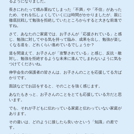
るようになりました。
長きにわたって積み重ねてしまった「不満」や「不信」があった
ため、それを払しょくしていくには時間がかかりましたが、親に
徹底抗戦して勉強を拒絶していたところからすると大きな前進で
すね。
さて、あなたのご家庭では、お子さんが「応援されている」と感
じ、勉強に対してやる気を持って臨み、成果を出し、勉強が楽し
くなる道を、どれくらい進めているでしょうか？
道を間違えて、お子さんが「攻撃されている」と感じ、反抗・敵
対し、勉強を拒絶するような未来に進んでしまわないように気を
つけてくださいね。
伸学会生の保護者の皆さんは、お子さんのことを応援してる方ば
かりです。
面談などでお話をすると、そのことを強く感じます。
あなたもきっと、お子さんのことをとても応援している方だと思
います。
でも、それが子どもに伝わっている家庭と伝わっていない家庭が
あります。
その違いは、どのように接したら良いかという「知識」の差で
す。