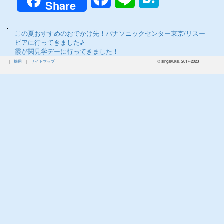
Share
前
この夏おすすめのおでかけ先！パナソニックセンター東京/リスー
の
ピアに行ってきました♪
投
次
霞が関見学デーに行ってきました！
稿:
の
|
採用
|
サイトマップ
© singakukai. 2017-2023
投
稿: