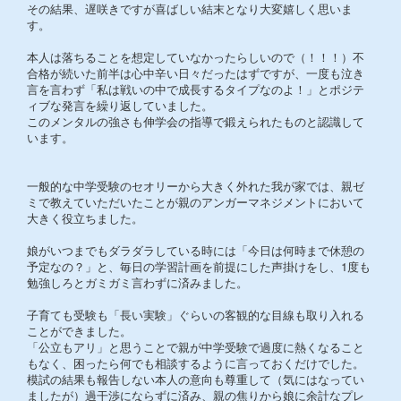
その結果、遅咲きですが喜ばしい結末となり大変嬉しく思いま
す。
本人は落ちることを想定していなかったらしいので（！！！）不
合格が続いた前半は心中辛い日々だったはずですが、一度も泣き
言を言わず「私は戦いの中で成長するタイプなのよ！」とポジテ
ィブな発言を繰り返していました。
このメンタルの強さも伸学会の指導で鍛えられたものと認識して
います。
一般的な中学受験のセオリーから大きく外れた我が家では、親ゼ
ミで教えていただいたことが親のアンガーマネジメントにおいて
大きく役立ちました。
娘がいつまでもダラダラしている時には「今日は何時まで休憩の
予定なの？」と、毎日の学習計画を前提にした声掛けをし、1度も
勉強しろとガミガミ言わずに済みました。
子育ても受験も「長い実験」ぐらいの客観的な目線も取り入れる
ことができました。
「公立もアリ」と思うことで親が中学受験で過度に熱くなること
もなく、困ったら何でも相談するように言っておくだけでした。
模試の結果も報告しない本人の意向も尊重して（気にはなってい
ましたが）過干渉にならずに済み、親の焦りから娘に余計なプレ