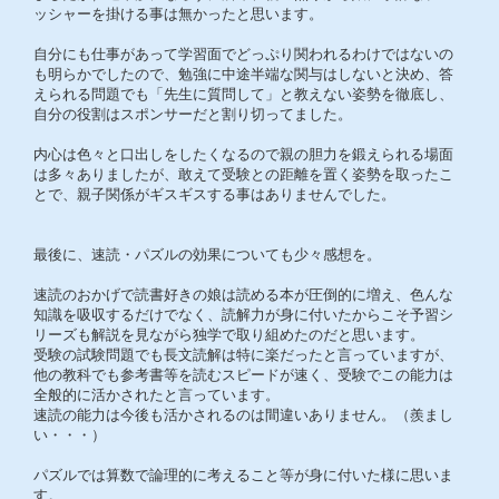
ッシャーを掛ける事は無かったと思います。
自分にも仕事があって学習面でどっぷり関われるわけではないの
も明らかでしたので、勉強に中途半端な関与はしないと決め、答
えられる問題でも「先生に質問して」と教えない姿勢を徹底し、
自分の役割はスポンサーだと割り切ってました。
内心は色々と口出しをしたくなるので親の胆力を鍛えられる場面
は多々ありましたが、敢えて受験との距離を置く姿勢を取ったこ
とで、親子関係がギスギスする事はありませんでした。
最後に、速読・パズルの効果についても少々感想を。
速読のおかげで読書好きの娘は読める本が圧倒的に増え、色んな
知識を吸収するだけでなく、読解力が身に付いたからこそ予習シ
リーズも解説を見ながら独学で取り組めたのだと思います。
受験の試験問題でも長文読解は特に楽だったと言っていますが、
他の教科でも参考書等を読むスピードが速く、受験でこの能力は
全般的に活かされたと言っています。
速読の能力は今後も活かされるのは間違いありません。（羨まし
い・・・）
パズルでは算数で論理的に考えること等が身に付いた様に思いま
す。