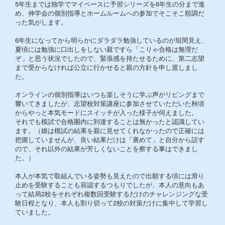
5年生までは独学でマイペースに予習シリーズを6年生の分まで進
め、伸学会の個別指導とホームルームへの参加でそこそこ順調だ
った気がします。
6年生になってから明らかにダラダラ勉強しているのが垣間見え、
夏頃には勉強に口出しをしない親ですら「こりゃ合格は無理だ
ぞ」と思う状況でしたので、緊張感を持たせるために、第二志望
まで受からなければ公立に行かせると親の方針を申し渡しまし
た。
オンラインの個別指導はいつも楽しそうに学ぶ声がリビングまで
響いてきましたが、志望校対策講座に参加させていただいた秋頃
からやっと本気モードにスイッチが入った様子が伺えました。
それでも模試で合格圏内に到達することは無かったと認識してい
ます。（娘は模試の結果を親に見せてくれなかったので正確には
把握していませんが、良い結果だけは「褒めて」と自分から話す
ので、それ以外の結果が芳しくないことを察する事はできまし
た。）
本人が本気で取組んでいる姿勢も見えたので出願する頃には滑り
止めを受験することも容認するつもりでしたが、本人の意向もあ
って結局2校をそれぞれ複数回受験するだけのチャレンジングな受
験日程となり、本人も割り切って2校の対策だけに集中して学習し
ていました。