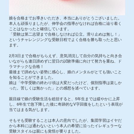
娘を合格までお導きいただき、本当にありがとうございました。
本人も頑張りましたが、伸学会の指導がなければ合格に辿り着く
ことはなかったと確信しています。
「受験は第二志望まで合格しなければ公立。滑り止めは無し！」
というチャレンジングな受験日程でよく合格を勝ち取ったと思い
ます。
2月3日まで合格がもらえず、意気消沈して自分の気持ちと向き合
いながらも連日諦めずに翌日の試験準備に向けて努力を重ね、ド
ラマチックな合格！
最後まで諦めない姿勢に感心し、娘のメンタルがとても強いこと
を知ることができました。
娘は「中学受験の終わり頃は大変だったけど、個別指導は楽しか
った。苦しくは無かった」との感想を述べています。
親目線で娘の受験生活を総括すると、5年生までは緩やかに上昇
し、6年生で急下降した後に奇跡的なV字回復をしたという表現が
当てはまる気がします。
そもそも受験することは本人の意向でしたが、集団学習はイヤだ
から本科には通わないという本人の希望に沿ったイレギュラーな
受験スタイルは親にも覚悟が要りました。