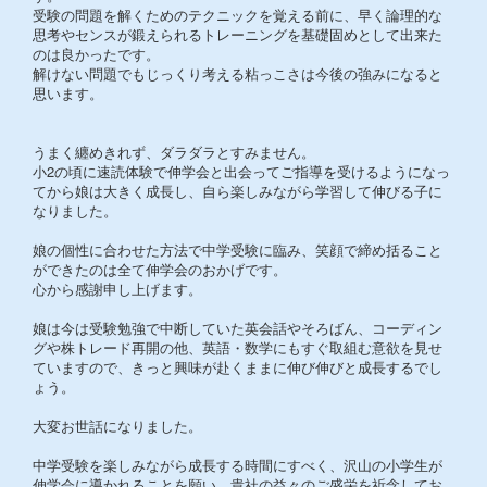
受験の問題を解くためのテクニックを覚える前に、早く論理的な
思考やセンスが鍛えられるトレーニングを基礎固めとして出来た
のは良かったです。
解けない問題でもじっくり考える粘っこさは今後の強みになると
思います。
うまく纏めきれず、ダラダラとすみません。
小2の頃に速読体験で伸学会と出会ってご指導を受けるようになっ
てから娘は大きく成長し、自ら楽しみながら学習して伸びる子に
なりました。
娘の個性に合わせた方法で中学受験に臨み、笑顔で締め括ること
ができたのは全て伸学会のおかげです。
心から感謝申し上げます。
娘は今は受験勉強で中断していた英会話やそろばん、コーディン
グや株トレード再開の他、英語・数学にもすぐ取組む意欲を見せ
ていますので、きっと興味が赴くままに伸び伸びと成長するでし
ょう。
大変お世話になりました。
中学受験を楽しみながら成長する時間にすべく、沢山の小学生が
伸学会に導かれることを願い、貴社の益々のご盛栄を祈念してお