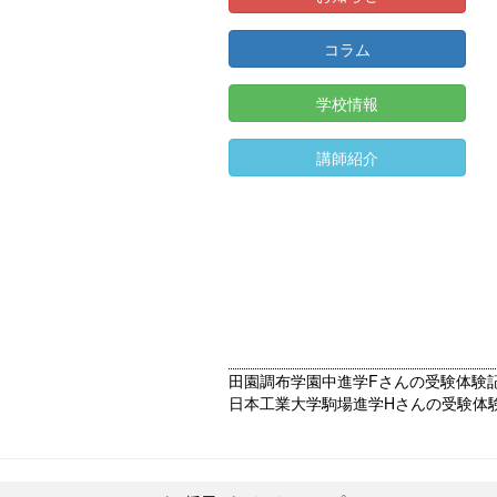
コラム
学校情報
講師紹介
前
田園調布学園中進学Fさんの受験体験
の
次
日本工業大学駒場進学Hさんの受験体
投
の
稿:
投
稿: