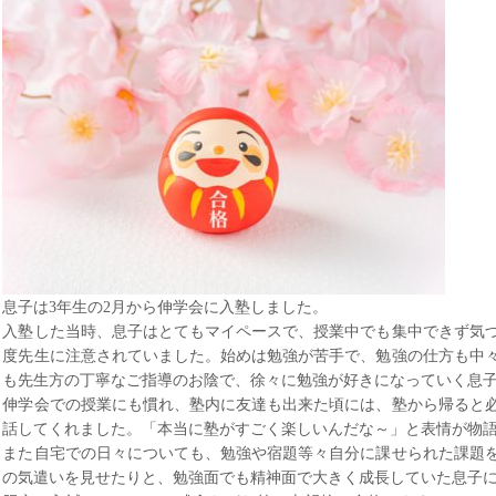
息子は
3
年生の
2
月から伸学会に入塾しました。
入塾した当時、息子はとてもマイペースで、授業中でも集中できず気
度先生に注意されていました。始めは勉強が苦手で、勉強の仕方も中
も先生方の丁寧なご指導のお陰で、徐々に勉強が好きになっていく息
伸学会での授業にも慣れ、塾内に友達も出来た頃には、塾から帰ると
話してくれました。「本当に塾がすごく楽しいんだな～」と表情が物
また自宅での日々についても、勉強や宿題等々自分に課せられた課題
の気遣いを見せたりと、勉強面でも精神面で大きく成長していた息子