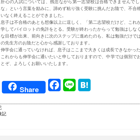
肝心の入試については、残念ながら第一志望校は合格できませんでし
な」という言葉を励みに、諦めず粘り強く受験に挑んだお陰で、不合
いなく終えることができました。
息子は不合格のあとも想像以上に逞しく、「第二志望校だけど、これ
学してパイロットの免許をとる。受験が終わったからって勉強はしな
な目標が出来、前向きに次のステップに進めたのも、私は勉強だけで
の先生方のお陰だと心から感謝しております。
伸学会に通っていなければ、息子はここまで大きくは成長できなかっ
これからも伸学会に通いたいと申しておりますので、中学では個別で
とぞ、よろしくお願いいたします。
Facebook
Line
Hatena
Share
記
験記