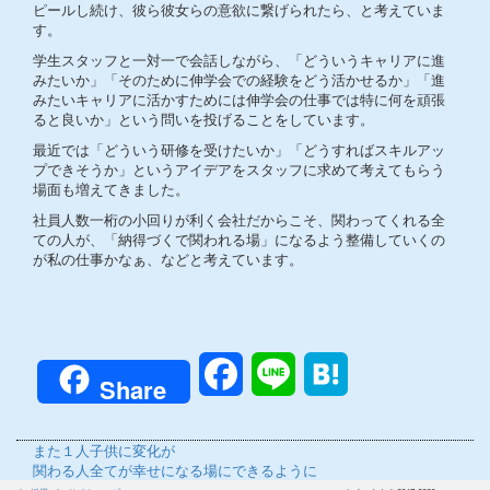
ピールし続け、彼ら彼女らの意欲に繋げられたら、と考えていま
す。
学生スタッフと一対一で会話しながら、「どういうキャリアに進
みたいか」「そのために伸学会での経験をどう活かせるか」「進
みたいキャリアに活かすためには伸学会の仕事では特に何を頑張
ると良いか」という問いを投げることをしています。
最近では「どういう研修を受けたいか」「どうすればスキルアッ
プできそうか」というアイデアをスタッフに求めて考えてもらう
場面も増えてきました。
社員人数一桁の小回りが利く会社だからこそ、関わってくれる全
ての人が、「納得づくで関われる場」になるよう整備していくの
が私の仕事かなぁ、などと考えています。
Facebook
Line
Hatena
Share
前
また１人子供に変化が
の
次
関わる人全てが幸せになる場にできるように
投
の