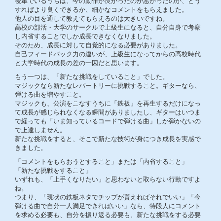
後輩でいるうちは、今の動作が良かったのか悪かったのか、どう
すればより良くできるか、細かなコメントをもらえました。
他人の目を通して教えてもらえるのは大きいですね。
高校の部活・大学のサークルで上級生になると、自分自身で考察
し内省することでしか成長できなくなりました。
そのため、成長に対して自覚的になる必要がありました。
自己フィードバック力の違いが、上級生になってからの高校時代
と大学時代の成長の差の一因だと思います。
もう一つは、「新たな挑戦をしていること」でした。
マジックなら新たなレパートリーに挑戦すること。ギターなら、
弾ける曲を増やすこと。
マジックも、公演をこなすうちに「鉄板」を再生するだけになっ
て成長が感じられなくなる瞬間がありましたし、ギターはいつま
で経っても「いま知っているコードで弾ける曲」しか弾かないの
で上達しません。
新たな挑戦をすると、そこで新たな技術が身につき成長を実感で
きました。
「コメントをもらおうとすること」または「内省すること」
「新たな挑戦をすること」
いずれも、「上手くなりたい」と思わないと取らない行動ですよ
ね。
つまり、「現状の鉄板ネタでチップが貰えればそれでいい」「今
弾ける曲で自分一人満足できればいい」なら、特段人にコメント
を求める必要も、自分を振り返る必要も、新たな挑戦をする必要