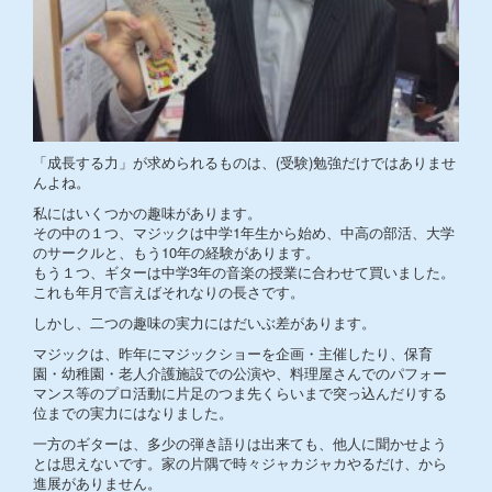
「成長する力」が求められるものは、(受験)勉強だけではありませ
んよね。
私にはいくつかの趣味があります。
その中の１つ、マジックは中学1年生から始め、中高の部活、大学
のサークルと、もう10年の経験があります。
もう１つ、ギターは中学3年の音楽の授業に合わせて買いました。
これも年月で言えばそれなりの長さです。
しかし、二つの趣味の実力にはだいぶ差があります。
マジックは、昨年にマジックショーを企画・主催したり、保育
園・幼稚園・老人介護施設での公演や、料理屋さんでのパフォー
マンス等のプロ活動に片足のつま先くらいまで突っ込んだりする
位までの実力にはなりました。
一方のギターは、多少の弾き語りは出来ても、他人に聞かせよう
とは思えないです。家の片隅で時々ジャカジャカやるだけ、から
進展がありません。