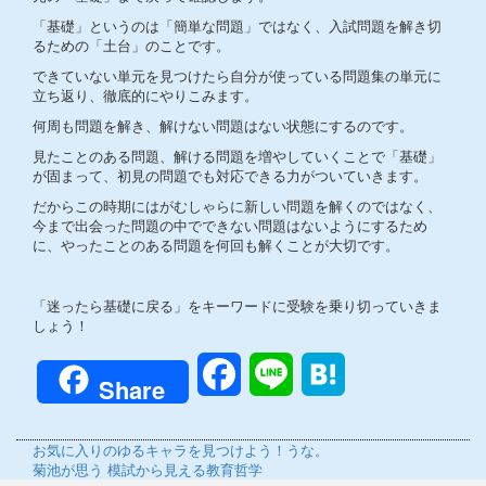
「基礎」というのは「簡単な問題」ではなく、入試問題を解き切
るための「土台」のことです。
できていない単元を見つけたら自分が使っている問題集の単元に
立ち返り、徹底的にやりこみます。
何周も問題を解き、解けない問題はない状態にするのです。
見たことのある問題、解ける問題を増やしていくことで「基礎」
が固まって、初見の問題でも対応できる力がついていきます。
だからこの時期にはがむしゃらに新しい問題を解くのではなく、
今まで出会った問題の中でできない問題はないようにするため
に、やったことのある問題を何回も解くことが大切です。
「迷ったら基礎に戻る」をキーワードに受験を乗り切っていきま
しょう！
Facebook
Line
Hatena
Share
前
お気に入りのゆるキャラを見つけよう！うな。
の
次
菊池が思う 模試から見える教育哲学