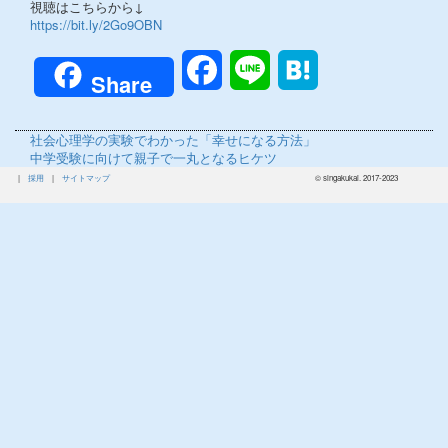
視聴はこちらから↓
https://bit.ly/2Go9OBN
Facebook
Line
Hatena
Share
前
社会心理学の実験でわかった「幸せになる方法」
の
次
中学受験に向けて親子で一丸となるヒケツ
投
の
|
採用
|
サイトマップ
© singakukai. 2017-2023
稿:
投
稿: