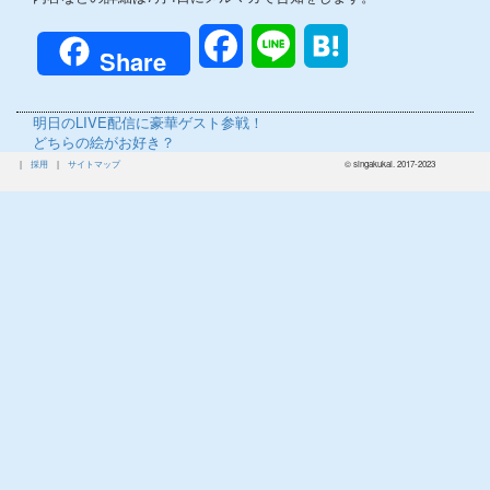
Facebook
Line
Hatena
Share
前
明日のLIVE配信に豪華ゲスト参戦！
の
次
どちらの絵がお好き？
投
の
|
採用
|
サイトマップ
© singakukai. 2017-2023
稿:
投
稿: