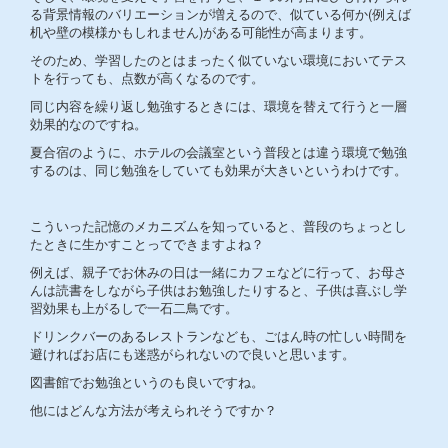
る背景情報のバリエーションが増えるので、似ている何か(例えば
机や壁の模様かもしれません)がある可能性が高まります。
そのため、学習したのとはまったく似ていない環境においてテス
トを行っても、点数が高くなるのです。
同じ内容を繰り返し勉強するときには、環境を替えて行うと一層
効果的なのですね。
夏合宿のように、ホテルの会議室という普段とは違う環境で勉強
するのは、同じ勉強をしていても効果が大きいというわけです。
こういった記憶のメカニズムを知っていると、普段のちょっとし
たときに生かすことってできますよね？
例えば、親子でお休みの日は一緒にカフェなどに行って、お母さ
んは読書をしながら子供はお勉強したりすると、子供は喜ぶし学
習効果も上がるしで一石二鳥です。
ドリンクバーのあるレストランなども、ごはん時の忙しい時間を
避ければお店にも迷惑がられないので良いと思います。
図書館でお勉強というのも良いですね。
他にはどんな方法が考えられそうですか？