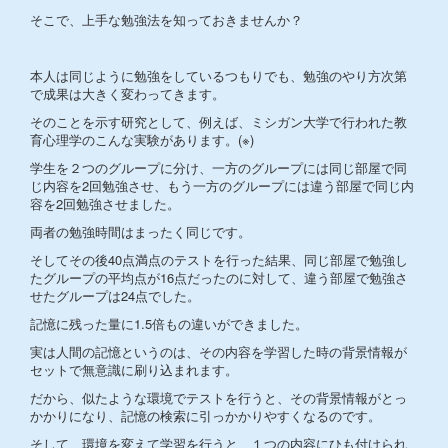
そこで、上手な勉強法を知っておきませんか？
本人は同じように勉強をしているつもりでも、勉強のやり方次第
で成果は大きく変わってきます。
そのことを示す研究として、例えば、ミシガン大学で行われた教
育心理学のこんな実験があります。(※)
学生を２つのグループに分け、一方のグループには同じ部屋で同
じ内容を2回勉強させ、もう一方のグループには違う部屋で同じ内
容を2回勉強させました。
両者の勉強時間はまったく同じです。
そしてその後40点満点のテストを行った結果、同じ部屋で勉強し
たグループの平均点が16点だったのに対して、違う部屋で勉強さ
せたグループは24点でした。
記憶に残った量に1.5倍もの違いができました。
実は人間の記憶というのは、その内容を学習した時の背景情報が
セットで無意識に刷り込まれます。
だから、似たような環境でテストを行うと、その背景情報がとっ
かかりになり、記憶の検索に引っかかりやすくなるのです。
そして、環境を変えて学習を行うと、１つの内容にひも付けられ