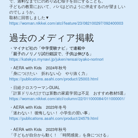
で、過剰なまでにのめり込む様子を目にすることも。
子どもの教育において、パパはどのように伴走するのが望ましい
のでしょうか。
取材に回答しました▼
https://woman.nikkei.com/atcl/feature/23/082100297/092400003
過去のメディア掲載
・マイナビ社の「中学受験ナビ」で連載中
「親子のノリノリ試行錯誤で、子供は伸びる」
https://katekyo.mynavi.jp/juken/rensai/oyako-norinori
・AERA with Kids 2024年秋号
「身につけたい 折れない心 やり抜く力」
https://publications.asahi.com/product/25003.html
・日経クロスウーマンDUAL
「計算ドリルだけでは算数の家庭学習は不足 おすすめ教材5選」
https://woman.nikkei.com/atcl/column/22/011000084/011000001/
・AERA with Kids 2023年冬号
「迷わない！ 後悔しない！ 小学生の習い事」
https://publications.asahi.com/product/24579.html
・AERA with Kids 2023年秋号
「子どもが自分から動く！ 「時間感覚」を身につける」