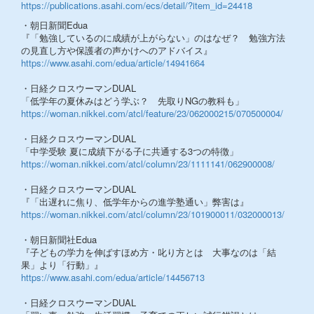
https://publications.asahi.com/ecs/detail/?item_id=24418
・朝日新聞Edua
『「勉強しているのに成績が上がらない」のはなぜ？ 勉強方法
の見直し方や保護者の声かけへのアドバイス』
https://www.asahi.com/edua/article/14941664
・日経クロスウーマンDUAL
「低学年の夏休みはどう学ぶ？ 先取りNGの教科も」
https://woman.nikkei.com/atcl/feature/23/062000215/070500004/
・日経クロスウーマンDUAL
「中学受験 夏に成績下がる子に共通する3つの特徴」
https://woman.nikkei.com/atcl/column/23/1111141/062900008/
・日経クロスウーマンDUAL
『「出遅れに焦り、低学年からの進学塾通い」弊害は』
https://woman.nikkei.com/atcl/column/23/101900011/032000013/
・朝日新聞社Edua
『子どもの学力を伸ばすほめ方・叱り方とは 大事なのは「結
果」より「行動」』
https://www.asahi.com/edua/article/14456713
・日経クロスウーマンDUAL