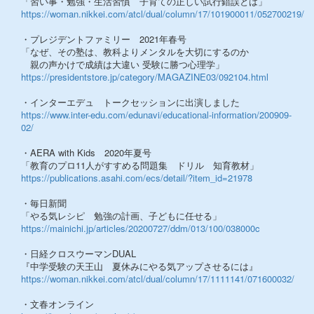
「習い事・勉強・生活習慣 子育ての正しい試行錯誤とは」
https://woman.nikkei.com/atcl/dual/column/17/101900011/052700219/
・プレジデントファミリー 2021年春号
「なぜ、その塾は、教科よりメンタルを大切にするのか
親の声かけで成績は大違い 受験に勝つ心理学」
https://presidentstore.jp/category/MAGAZINE03/092104.html
・インターエデュ トークセッションに出演しました
https://www.inter-edu.com/edunavi/educational-information/200909-
02/
・AERA with Kids 2020年夏号
「教育のプロ11人がすすめる問題集 ドリル 知育教材」
https://publications.asahi.com/ecs/detail/?item_id=21978
・毎日新聞
「やる気レシピ 勉強の計画、子どもに任せる」
https://mainichi.jp/articles/20200727/ddm/013/100/038000c
・日経クロスウーマンDUAL
『中学受験の天王山 夏休みにやる気アップさせるには』
https://woman.nikkei.com/atcl/dual/column/17/1111141/071600032/
・文春オンライン