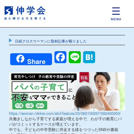
日経クロスウーマンに取材記事が載りました
Facebook
Line
Hatena
Share
https://woman.nikkei.com/atcl/feature/23/082100297/092400003/
共働きしながら子育てする家庭が増える中で、わが子の教育にパ
パがコミットするケースが増えています。
中でも、子どもの中学受験に伴走する様をつづったSNSや書籍