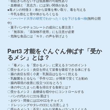
・朝起きられない子は低血糖の可能性あり
・血糖値と「意志力」には深い関係がある
●毒メシの特徴３：体から栄養を奪い取り、毒を与える
・牛乳を飲むと骨や体がもろくなる
・
ハーバード大学の研究でわかったＩＱを下げる食べ物
(無料公開
中)
・菓子パンやチョコレートの成分にも要注意！
・「無添加」「添加物不使用」にも注意が必要
・危険な食品には「ＮＯ」の声を挙げよう
Part3 才能をぐんぐん伸ばす「受か
るメシ」とは？
・「毒メシ」を「受かるメシ」に変える３つのポイント
〇受かるメシ１：炎症を抑えて栄養を吸収できる体にする
・腸の炎症を招く小麦・乳製品はなるべく控える
・乳酸菌をとるなら「手作り□□」が簡単で安くてお勧め
・腸内環境の改善に役立つ□□をとろう
・体の中にたまった毒を排出する食材とは？
〇受かるメシ２：血糖値を穏やかにコントロールする
・パンの代わりに□□を選ぼう
・おやつ・間食には□□や□□をチョイス
・ドレッシングやタレの□□にも注意しよう
〇受かるメシ３：不足しがちな栄養をバランスよくとる