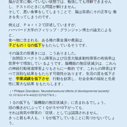
脳が正常に働いていない状態では、勉強しても理解できません
し、テストのときにも問題が解けません。
そして、悪い食事をしてしまうことで、脳は容易にその正常な 働
きを失ってしまうのです。
例えば、Ｐａｒｔ２で詳述していますが、
ハーバード大学のフィリップ・グランジャン博士の論文による
と、
食べ物に含まれる、ある種の重金属や農薬は、
子どものＩＱの低下
をもたらしているそうです。
その論文の前書きには、こうありました。
「自閉症スペクトラム障害および注意欠陥多動性障害の有病率は
世界中で増加してい るようです。脳機能の無症状減少は、これら
の神経行動発達障害よりもさらに一般的 です。これらの障害はす
べて深刻な結果をもたらす可能性があります。生活の質を低下さ
せ、
学業成績を低下させ
、行動を妨害し、社会全体の福祉と生産
性に重大な結果 をもたらします」
（＊Philippe Grandjean, Neurobehavioural effects of developmental taoxicity!
10.1016/s1474-4422(13)702778-3 ）
ＩＱの低下も「脳機能の無症状減少」に含まれるでしょう。
頭の働きがにぶってＩＱが５や10下がっても、
それは病気や障害の「症状」としては認識されません。
きっと親も本人も、ＩＱが低下していることに気づかないでしょ
う。