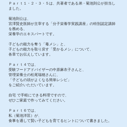
Ｐａｒｔ１・２・３・５は、共著者である弟・菊池則公が担当し
ました。
菊池則公は、
宮澤賢史医師が主宰する「分子栄養学実践講座」の特別認定講師
を務める、
栄養学のエキスパートです。
子どもの能力を奪う「毒メシ」と、
子どもの能力を取り戻す「受かるメシ」について、
各章でお伝えしています。
Ｐａｒｔ４では、
受験フードアドバイザーの中原麻衣子さんと、
管理栄養士の松尾瑞穂さんに、
「子どもの頭がよくなる簡単レシピ」
をご紹介いただいています。
自宅 で手軽にできる料理ですので、
ぜひご家庭で作ってみてください。
Ｐａｒｔ６では、
私（菊池洋匡）が、
食事を通して賢い子どもを育てるヒントについて書きました。