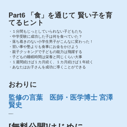
Part6 「食」を通じて 賢い子を育
てるヒント
・１分間もじっとしていられない子どもたち
・中学受験に成功した子は何を食べていた？
・落ち着きのない小学生男子がこんなに変わった！
・習い事や塾よりも食事にお金をかけよう
・親子クッキングで子どもの能力は飛躍する
・子どもの睡眠時間は栄養と同じくらい大事
・１週間続けば１カ月続く、１カ月続けば１年続く
・あなたはお子さんを成功に導くことができる
おわりに
監修の言葉 医師・医学博士 宮澤
賢史
—-
[無料公開]はじめに