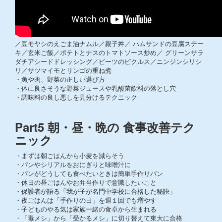
／豆モヤシのえごま油ナムル／親子丼／ ハムサンドの豆腐ステー
キ／玄米ご飯／ポテトとナスのトマトソース炒め／ グリーンサラ
ダチアシードドレッシング／ビーツのピクルス／ニンジンシリシ
リ／サツマイモとリンゴの重ね煮
・魚や肉、野菜の正しい選び方
・体に良さそうな野菜ジュースや乳酸菌飲料の落とし穴
・調味料の良し悪しを見分けるテクニック
Part5 朝・昼・晩の 食事改善テク
ニック
・まずは朝ごはんから小麦を減らそう
・パンやシリアルをおにぎりと味噌汁に
・パンがどうしても食べたいときは簡単手作りパン
・休日の昼ごはんやお弁当作りで意識したいこと
・保護者が語る「我が子が名門中学校に合格した秘訣」
・夜ごはんは「手作りの日」を週１回でも増やす
・子どものやる気は家族一緒の食卓から生まれる
・「毒メシ」から「受かるメシ」に切り替えて東大に合格