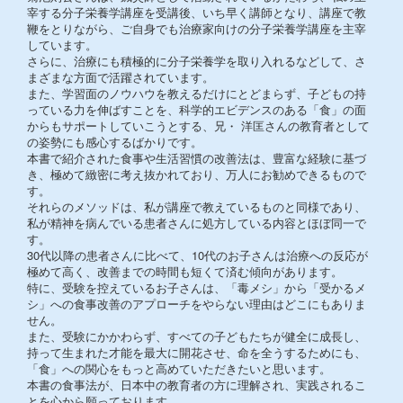
宰する分子栄養学講座を受講後、いち早く講師となり、講座で教
鞭をとりながら、ご自身でも治療家向けの分子栄養学講座を主宰
しています。
さらに、治療にも積極的に分子栄養学を取り入れるなどして、さ
まざまな方面で活躍されています。
また、学習面のノウハウを教えるだけにとどまらず、子どもの持
っている力を伸ばすことを、科学的エビデンスのある「食」の面
からもサポートしていこうとする、兄・ 洋匡さんの教育者として
の姿勢にも感心するばかりです。
本書で紹介された食事や生活習慣の改善法は、豊富な経験に基づ
き、極めて緻密に考え抜かれており、万人にお勧めできるもので
す。
それらのメソッドは、私が講座で教えているものと同様であり、
私が精神を病んでいる患者さんに処方している内容とほぼ同一で
す。
30代以降の患者さんに比べて、10代のお子さんは治療への反応が
極めて高く、改善までの時間も短くて済む傾向があります。
特に、受験を控えているお子さんは、「毒メシ」から「受かるメ
シ」への食事改善のアプローチをやらない理由はどこにもありま
せん。
また、受験にかかわらず、すべての子どもたちが健全に成長し、
持って生まれた才能を最大に開花させ、命を全うするためにも、
「食」への関心をもっと高めていただきたいと思います。
本書の食事法が、日本中の教育者の方に理解され、実践されるこ
とを心から願っております。