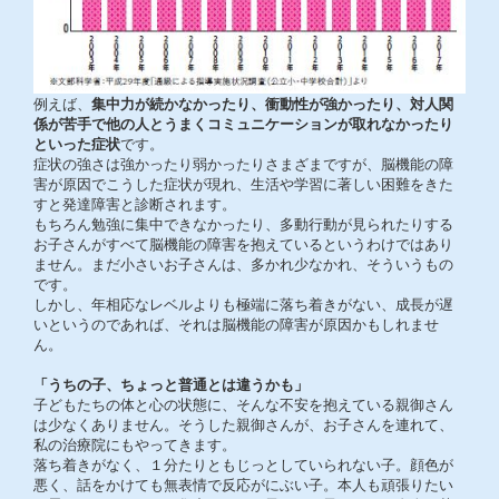
例えば、
集中力が続かなかったり、衝動性が強かったり、対人関
係が苦手で他の人とうまくコミュニケーションが取れなかったり
といった症状
です。
症状の強さは強かったり弱かったりさまざまですが、脳機能の障
害が原因でこうした症状が現れ、生活や学習に著しい困難をきた
すと発達障害と診断されます。
もちろん勉強に集中できなかったり、多動行動が見られたりする
お子さんがすべて脳機能の障害を抱えているというわけではあり
ません。まだ小さいお子さんは、多かれ少なかれ、そういうもの
です。
しかし、年相応なレベルよりも極端に落ち着きがない、成長が遅
いというのであれば、それは脳機能の障害が原因かもしれませ
ん。
「うちの子、ちょっと普通とは違うかも」
子どもたちの体と心の状態に、そんな不安を抱えている親御さん
は少なくありません。そうした親御さんが、お子さんを連れて、
私の治療院にもやってきます。
落ち着きがなく、１分たりともじっとしていられない子。顔色が
悪く、話をかけても無表情で反応がにぶい子。本人も頑張りたい