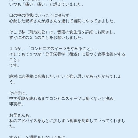
いつも「痛い、痛い」と訴えていました。
口の中の症状はいっこうに治らず、
心配した親御さんが娘さんを連れて当院にやってきました。
そこで私（菊池則公）は、普段の食生活を詳細にお聞きし、
すぐに次の２つのことをお願いしました。
１つが、 「コンビニのスイーツをやめること」 、
そしてもう１つが「分子栄養学（後述）に基づく食事改善をする
こと」
です。
絶対に志望校に合格したいという強い思いがあったからでしょ
う。
その子は、
中学受験が終わるまでコンビニスイーツは食べないと決め、
即実行。
お母さんも、
私のアドバイスをもとに少しずつ食事を見直していってくれまし
た。
すると、２週間もしないうちに、