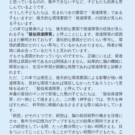
と思っているものの、集中できない子など。子どもたち自身も苦
しんでいるようです。
そうした子どもたちは、生まれつきの要因で「発達障害」である
子もいますが、後天的な環境要因で「発達障害」の症状が見られ
る子もいます。
この本では後者のような、後天的な要因で発達障害の症状が見ら
れる子を
「疑似発達障害」
と呼ぶことにします。発達障害の原因
はまだ解明されておらず、遺伝的な要因がどのくらい寄与し、環
境的要因がどのくらい寄与しているかもわかりません。両者が複
雑に絡み合っているだろうと言われています。
そもそも原因がわかっていないのですから、正確にいえば、発達
障害は原因が何であるかは関係ありません。結果的に脳の機能に
障害があり、生活や学習が困難な状態であれば発達障害と診断さ
れます。
ただ、この本では便宜上、後天的な環境要因による影響が強い発
達障害を、良好な環境であれば発症しなかったであろうという意
味を込めて、「疑似発達障害」と呼んでいます。
本書の冒頭のマンガで登場した塾の子どもたちは、「疑似発達障
害」の一例として描きました。この塾（伸学会）では、学力を伸
ばすために、科学的に根拠のあるさまざまな取り組みをしていま
す。
「瞑想」がその１つです。瞑想は、脳の前頭前野の働きを活発に
させ、集中力や記憶力がアップするなどの効果が期待できます。
この瞑想をしている間、たった数分間という短い時間さえも、目
をつぶってじっとしていることができない状態の子どもたち。
こ