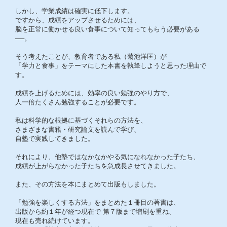
しかし、学業成績は確実に低下します。
ですから、成績をアップさせるためには、
脳を正常に働かせる良い食事について知ってもらう必要がある
──。
そう考えたことが、教育者である私（菊池洋匡）が
「学力と食事」をテーマにした本書を執筆しようと思った理由で
す。
成績を上げるためには、効率の良い勉強のやり方で、
人一倍たくさん勉強することが必要です。
私は科学的な根拠に基づくそれらの方法を、
さまざまな書籍・研究論文を読んで学び、
自塾で実践してきました。
それにより、他塾ではなかなかやる気になれなかった子たち、
成績が上がらなかった子たちを急成長させてきました。
また、その方法を本にまとめて出版もしました。
「勉強を楽しくする方法」をまとめた１冊目の著書は、
出版から約１年が経つ現在で 第７版まで増刷を重ね、
現在も売れ続けています。