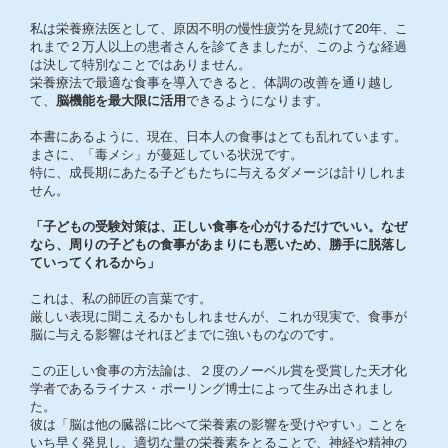
私は栄養療法医として、原因不明の慢性疲労を見続けて20年、こ
れまで２万人以上の患者さんを診てきましたが、このような経過
は決して特別なことではありません。
栄養療法で最適な食事を導入できると、体調の改善を通り越し
て、
脳機能を最大限に活用
できるようになります。
本書にあるように、現在、日本人の食事はとても乱れています。
まさに、「毒メシ」が蔓延している状況です。
特に、成長期にあたる子どもたちに与えるダメージは計りしれま
せん。
「子どもの受験対策は、正しい食事を心がけるだけでいい。なぜ
なら、周りの子どもの食事があまりにも悪いため、勝手に脱落し
ていってくれるから」
これは、私の師匠の言葉です。
厳しい表現に聞こえるかもしれませんが、これが現実で、食事が
脳に与える影響はそれほどまでに強いものなのです。
この正しい食事の方法論は、２度のノーベル賞を受賞した天才化
学者であるライナス・ポーリング博士によって生み出されまし
た。
彼は「脳は他の臓器に比べて栄養素の影響を受けやすい」ことを
いち早く発見し、適切な量の栄養素をとることで、神経や精神の