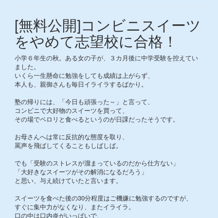
[無料公開]コンビニスイーツ
をやめて志望校に合格！
小学６年生の秋。ある女の子が、３カ月後に中学受験を控えてい
ました。
いくら一生懸命に勉強をしても成績は上がらず、
本人も、親御さんも毎日イライラするばかり。
塾の帰りには、「今日も頑張った～」と言って、
コンビニで大好物のスイーツを買って、
その場でペロリと食べるというのが日課だったそうです。
お母さんへは常に反抗的な態度を取り、
罵声を飛ばしてくることもしばしば。
でも「受験のストレスが溜まっているのだから仕方ない」
「大好きなスイーツがその解消になるだろう」
と思い、与え続けていたと言います。
スイーツを食べた後の30分程度はご機嫌に勉強するのですが、
すぐに集中力がなくなり、またイライラ。
口の中は口内炎がいっぱいで、