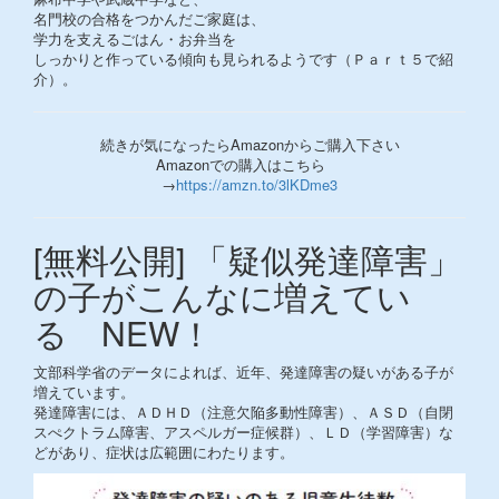
名門校の合格をつかんだご家庭は、
学力を支えるごはん・お弁当を
しっかりと作っている傾向も見られるようです（Ｐａｒｔ５で紹
介）。
続きが気になったらAmazonからご購入下さい
Amazonでの購入はこちら
→
https://amzn.to/3lKDme3
[無料公開] 「疑似発達障害」
の子がこんなに増えてい
る NEW！
文部科学省のデータによれば、近年、発達障害の疑いがある子が
増えています。
発達障害には、ＡＤＨＤ（注意欠陥多動性障害）、ＡＳＤ（自閉
スぺクトラム障害、アスペルガー症候群）、ＬＤ（学習障害）な
どがあり、症状は広範囲にわたります。