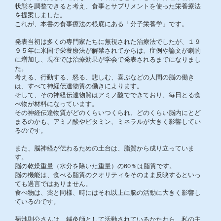
状態を調整できると考え、食事とサプリメントを使った栄養療法
を提案しました。
これが、本書の食事療法の根底にある「分子栄養学」です。
発表当初は多くの専門家たちに無視された治療法でしたが、１９
９５年に米国で栄養療法が解禁されてからは、症例や論文が劇的
に増加し、現在では治療効果が学会で発表されるまでになりまし
た。
考える、行動する、怒る、悲しむ、喜ぶなどの人間の脳の働き
は、すべて神経伝達物質の働きによります。
そして、その神経伝達物質はアミノ酸でできており、毎日とる食
べ物が材料になっています。
その神経伝達物質がどのくらいつくられ、どのくらい脳内にとど
まるのかも、アミノ酸やビタミン、ミネラルが大きく影響してい
るのです。
また、脳神経が伝わるための土台は、脂質から成り立っていま
す。
脳の乾燥重量（水分を除いた重量）の60％は脂質です。
脳の機能は、食べる脂質のクオリティをそのまま反映するといっ
ても過言ではありません。
食べ物は、薬と同様、時にはそれ以上に脳の活動に大きく影響し
ているのです。
菊池則公さんは、鍼灸師として活動されているかたわら、私の主