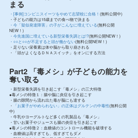
まる
・[事例]コンビニスイーツをやめて志望校に合格！
(無料公開中)
・子どもの能力は15歳までの食べ物で決まる
・今「疑似発達障害」の子がこんなに増えている
(無料公開
NEW！)
・今先進国に増えている新型栄養失調とは!?
(無料公開NEW！)
・○○と○○が不足すると頭が働かない
(無料公開NEW！)
・足りない栄養素は体や脳から取り崩される
・「頭がよくなるＤＮＡスイッチ」をオンにする方法
Part2 「毒メシ」が子どもの能力を
奪い取る
・新型栄養失調を引き起こす「毒メシ」の三大特徴
●毒メシの特徴１：腸や脳に炎症を引き起こす
・腸の隙間から流れ出た毒が脳にも達する
・
「お菓子がやめられない」の正体はグルテンの中毒性
(無料公開
中)
・牛乳やヨーグルトなど多くの乳製品も「毒メシ」
・甘いお菓子やジュースも腸の炎症を引き起こす
●毒メシの特徴２：血糖値のコントロール機能を破壊する
・血糖値は高すぎても、低すぎてもダメ