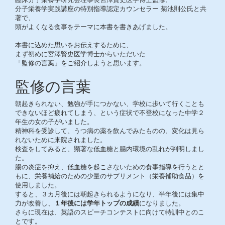
分子栄養学実践講座の特別指導認定カウンセラー 菊池則公氏と共
著で、
頭がよくなる食事をテーマに本書を書きあげました。
本書に込めた思いをお伝えするために、
まず初めに宮澤賢史医学博士からいただいた
「監修の言葉」をご紹介しようと思います。
監修の言葉
朝起きられない、勉強が手につかない、学校に歩いて行くことも
できないほど疲れてしまう、という症状で不登校になった中学２
年生の女の子がいました。
精神科を受診して、うつ病の薬を飲んでみたものの、変化は見ら
れないために来院されました。
検査をしてみると、顕著な低血糖と腸内環境の乱れが判明しまし
た。
腸の炎症を抑え、低血糖を起こさないための食事指導を行うとと
もに、栄養補給のための少量のサプリメント（栄養補助食品）を
使用しました。
すると、３カ月後には朝起きられるようになり、半年後には集中
力が改善し、
１年後には学年トップの成績
になりました。
さらに現在は、英語のスピーチコンテストに向けて特訓中とのこ
とです。