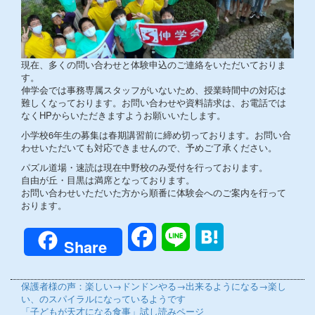
現在、多くの問い合わせと体験申込のご連絡をいただいておりま
す。
伸学会では事務専属スタッフがいないため、授業時間中の対応は
難しくなっております。お問い合わせや資料請求は、お電話では
なくHPからいただきますようお願いいたします。
小学校6年生の募集は春期講習前に締め切っております。お問い合
わせいただいても対応できませんので、予めご了承ください。
パズル道場・速読は現在中野校のみ受付を行っております。
自由が丘・目黒は満席となっております。
お問い合わせいただいた方から順番に体験会へのご案内を行って
おります。
Facebook
Line
Hatena
Share
前
保護者様の声：楽しい→ドンドンやる→出来るようになる→楽し
の
い、のスパイラルになっているようです
投
次
「子どもが天才になる食事」試し読みページ