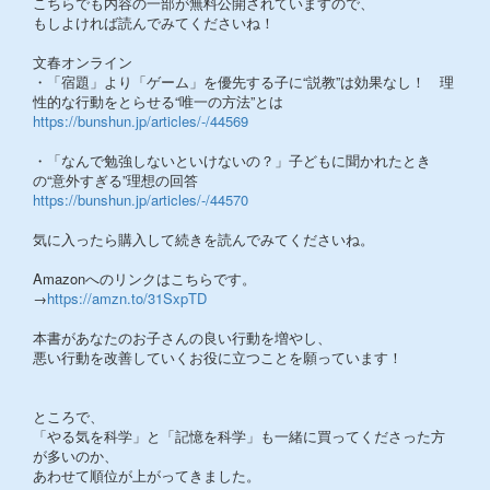
こちらでも内容の一部が無料公開されていますので、
もしよければ読んでみてくださいね！
文春オンライン
・「宿題」より「ゲーム」を優先する子に“説教”は効果なし！ 理
性的な行動をとらせる“唯一の方法”とは
https://bunshun.jp/articles/-/44569
・「なんで勉強しないといけないの？」子どもに聞かれたとき
の“意外すぎる”理想の回答
https://bunshun.jp/articles/-/44570
気に入ったら購入して続きを読んでみてくださいね。
Amazonへのリンクはこちらです。
→
https://amzn.to/31SxpTD
本書があなたのお子さんの良い行動を増やし、
悪い行動を改善していくお役に立つことを願っています！
ところで、
「やる気を科学」と「記憶を科学」も一緒に買ってくださった方
が多いのか、
あわせて順位が上がってきました。