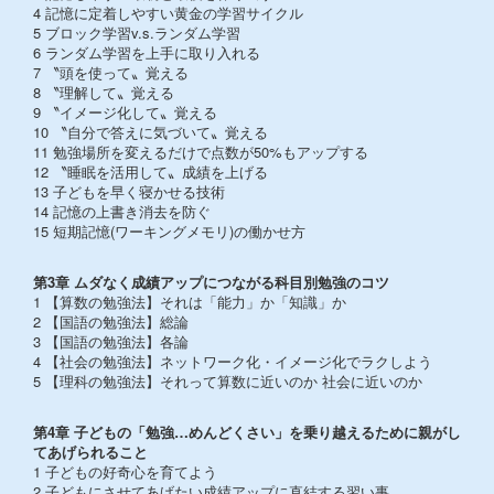
4 記憶に定着しやすい黄金の学習サイクル
5 ブロック学習v.s.ランダム学習
6 ランダム学習を上手に取り入れる
7 〝頭を使って〟覚える
8 〝理解して〟覚える
9 〝イメージ化して〟覚える
10 〝自分で答えに気づいて〟覚える
11 勉強場所を変えるだけで点数が50%もアップする
12 〝睡眠を活用して〟成績を上げる
13 子どもを早く寝かせる技術
14 記憶の上書き消去を防ぐ
15 短期記憶(ワーキングメモリ)の働かせ方
第3章 ムダなく成績アップにつながる科目別勉強のコツ
1 【算数の勉強法】それは「能力」か「知識」か
2 【国語の勉強法】総論
3 【国語の勉強法】各論
4 【社会の勉強法】ネットワーク化・イメージ化でラクしよう
5 【理科の勉強法】それって算数に近いのか 社会に近いのか
第4章 子どもの「勉強…めんどくさい」を乗り越えるために親がし
てあげられること
1 子どもの好奇心を育てよう
2 子どもにさせてあげたい成績アップに直結する習い事