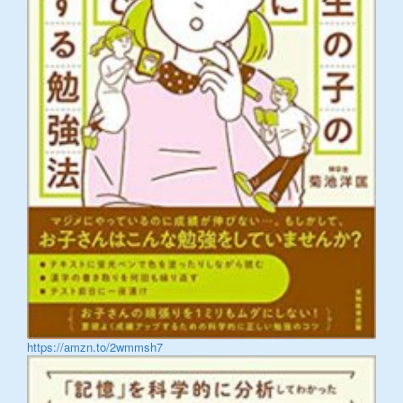
https://amzn.to/2wmmsh7