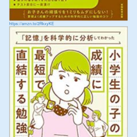
https://amzn.to/2RkxyKE