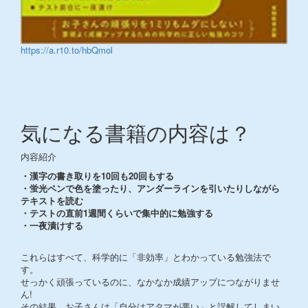
https://a.r10.to/hbQmol
気になる書籍の内容は？
内容紹介
・漢字の書き取りを10回も20回もする
・蛍光ペンで色を塗ったり、アンダーラインを引いたりしながら
テキストを読む
・テストの直前1週間くらいで集中的に勉強する
・一夜漬けする
これらはすべて、科学的に「非効率」とわかっている勉強法で
す。
せっかく頑張っているのに、なかなか成績アップにつながりませ
ん!
その結果、お子さんは「自分はアタマが悪い」と誤解してしまい