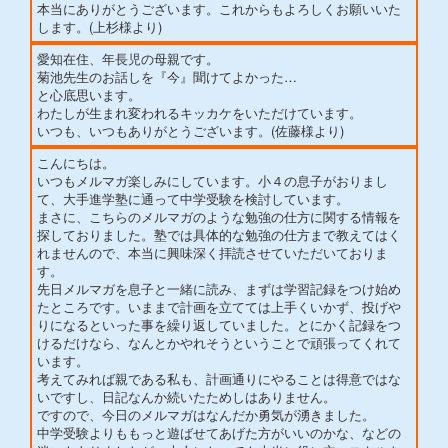
本当にありがとうございます。これからもよろしくお願いいた
します。(上杉様より)
愛知在住、年長児の母親です。
菊池先生のお話しを『今』聞けてよかった…
と心底思います。
わたしが生まれ変われるキッカケをいただけています。
いつも、いつもありがとうございます。(佐藤様より)
こんにちは。
いつもメルマガ楽しみにしています。小４の息子がおりまし
て、大手進学塾に通って中学受験を検討しています。
まさに、こちらのメルマガのような勉強の仕方に関する情報を
探しておりました。塾では具体的な勉強の仕方まで教えてはく
れませんので、本当に興味深く拝読させていただいておりま
す。
先日メルマガを息子と一緒に読み、まずは学習記録をつけ始め
たところです。いままで計画を立てては上手くいかず、投げや
りになるといった事を繰り返していました。とにかく記録をつ
けるだけなら、なんとかやれそうということで頑張ってくれて
います。
考えてみれば親である私も、計画通りにやることは得意ではな
いですし、日記なんか続いたためしはありません。
ですので、今日のメルマガはなんだか勇気が湧きました。
中学受験よりももっと遊ばせてあげた方がいいのかな、などの