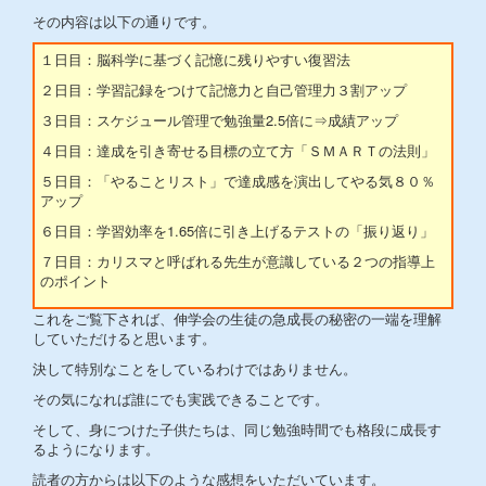
その内容は以下の通りです。
１日目：脳科学に基づく記憶に残りやすい復習法
２日目：学習記録をつけて記憶力と自己管理力３割アップ
３日目：スケジュール管理で勉強量2.5倍に⇒成績アップ
４日目：達成を引き寄せる目標の立て方「ＳＭＡＲＴの法則」
５日目：「やることリスト」で達成感を演出してやる気８０％
アップ
６日目：学習効率を1.65倍に引き上げるテストの「振り返り」
７日目：カリスマと呼ばれる先生が意識している２つの指導上
のポイント
これをご覧下されば、伸学会の生徒の急成長の秘密の一端を理解
していただけると思います。
決して特別なことをしているわけではありません。
その気になれば誰にでも実践できることです。
そして、身につけた子供たちは、同じ勉強時間でも格段に成長す
るようになります。
読者の方からは以下のような感想をいただいています。