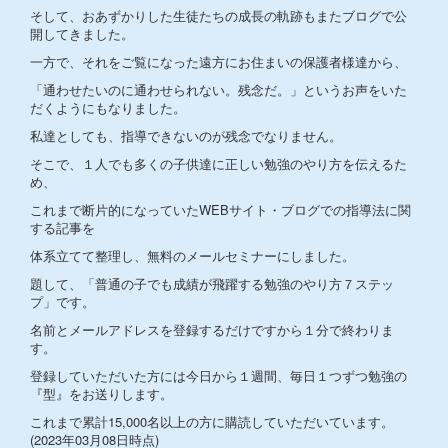
そして、おあずかりした生徒たちの成長の軌跡もまたブログで公
開してきました。
一方で、それをご覧になった遠方にお住まいの保護者様達から、
「通わせたいのに通わせられない。残念だ。」というお声をいた
だくようにもなりました。
私達としても、指導できないのが残念でなりません。
そこで、１人でも多くの子供達に正しい勉強のやり方を伝えるた
め、
これまで断片的になっていたWEBサイト・ブログでの指導法に関
する記事を
体系立てて整理し、無料のメールセミナーにしました。
題して、「普通の子でも成績が飛躍する勉強のやり方７ステッ
プ」です。
名前とメールアドレスを登録するだけですから１分で終わりま
す。
登録していただいた方には今日から１週間、毎日１つずつ勉強の
『型』をお送りします。
これまで累計15,000名以上の方に購読していただいています。
(2023年03月08日時点)