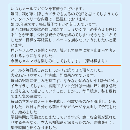
いつもメールマガジンを有難うございます。
毎回、我が家に隠しカメラでもあるのでは⁈と思ってしまうくら
い、タイムリーな内容で、熟読しております。
娘は6年生です。毎日親子でもがき苦しんでいます。
まさに昨日の模試の自己採点で、ようやく少しの手応えを感じ
ることが出来、今日は親子で気を緩めてしまいそうなところで
したが、目標を再確認し、ペースを崩さないようにしたいと思
います。
届いたメルマガを開くたび、親として冷静に立ち止まって考え
られるようになりました。
今後もメルマガを楽しみにしております。（若林様より）
メールを毎日楽しみにしっかりと読ませて頂きました。
大変わかりやすく、即実践、即成果がでています。
毎日の宿題に楽しみを持てず、なかなか始めない小1息子に私も
イライラしてしまい、宿題プリントだけは一緒に席に着き必死
に盛り立てて過ごしていました。しかし、毎日続き、私も疲れ
てまた負の連鎖で。。
毎日の学習記録ノートを作成し、何故やるのかも説明し、始め
ました。昨日は自分から前日の結果ページを見返して予定をた
て、始めました！
学習時間に同席はまだまだしていますが、嫌ーな空気が流れた
りする事もなく、本人も知識欲が深まったのか、辞書を引く、
集中時間も長くなりました。