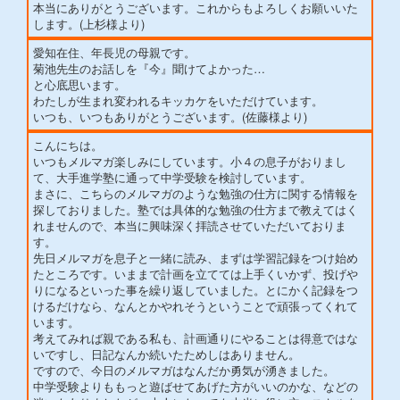
本当にありがとうございます。これからもよろしくお願いいた
します。(上杉様より)
愛知在住、年長児の母親です。
菊池先生のお話しを『今』聞けてよかった…
と心底思います。
わたしが生まれ変われるキッカケをいただけています。
いつも、いつもありがとうございます。(佐藤様より)
こんにちは。
いつもメルマガ楽しみにしています。小４の息子がおりまし
て、大手進学塾に通って中学受験を検討しています。
まさに、こちらのメルマガのような勉強の仕方に関する情報を
探しておりました。塾では具体的な勉強の仕方まで教えてはく
れませんので、本当に興味深く拝読させていただいておりま
す。
先日メルマガを息子と一緒に読み、まずは学習記録をつけ始め
たところです。いままで計画を立てては上手くいかず、投げや
りになるといった事を繰り返していました。とにかく記録をつ
けるだけなら、なんとかやれそうということで頑張ってくれて
います。
考えてみれば親である私も、計画通りにやることは得意ではな
いですし、日記なんか続いたためしはありません。
ですので、今日のメルマガはなんだか勇気が湧きました。
中学受験よりももっと遊ばせてあげた方がいいのかな、などの