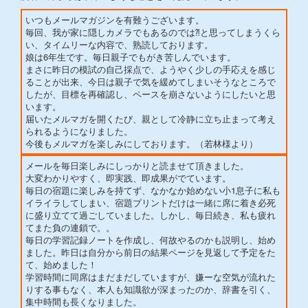
いつもメールマガジンを有難うございます。
毎回、我が家に隠しカメラでもあるのでは⁈と思ってしまうくら
い、タイムリーな内容で、熟読しております。
娘は6年生です。毎日親子でもがき苦しんでいます。
まさに昨日の模試の自己採点で、ようやく少しの手応えを感じ
ることが出来、今日は親子で気を緩めてしまいそうなところで
したが、目標を再確認し、ペースを崩さないようにしたいと思
います。
届いたメルマガを開くたび、親として冷静に立ち止まって考え
られるようになりました。
今後もメルマガを楽しみにしております。（若林様より）
メールを毎日楽しみにしっかりと読ませて頂きました。
大変わかりやすく、即実践、即成果がでています。
毎日の宿題に楽しみを持てず、なかなか始めない小1息子に私も
イライラしてしまい、宿題プリントだけは一緒に席に着き必死
に盛り立てて過ごしていました。しかし、毎日続き、私も疲れ
てまた負の連鎖で。。
毎日の学習記録ノートを作成し、何故やるのかも説明し、始め
ました。昨日は自分から前日の結果ページを見返して予定をた
て、始めました！
学習時間に同席はまだまだしていますが、嫌ーな空気が流れた
りする事もなく、本人も知識欲が深まったのか、辞書を引く、
集中時間も長くなりました。