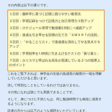
その内容は以下の通りです。
１日目：脳科学に基づく記憶に残りやすい復習法
２日目：学習記録をつけて記憶力と自己管理力３割アップ
３日目：スケジュール管理で勉強量2.5倍に⇒成績アップ
４日目：達成を引き寄せる目標の立て方「ＳＭＡＲＴの法則」
５日目：「やることリスト」で達成感を演出してやる気８０％
アップ
６日目：学習効率を1.65倍に引き上げるテストの「振り返り」
７日目：カリスマと呼ばれる先生が意識している２つの指導上
のポイント
これをご覧下されば、伸学会の生徒の急成長の秘密の一端を理解
していただけると思います。
決して特別なことをしているわけではありません。
その気になれば誰にでも実践できることです。
そして、身につけた子供たちは、同じ勉強時間でも格段に成長す
るようになります。
読者の方からは以下のような感想をいただいています。