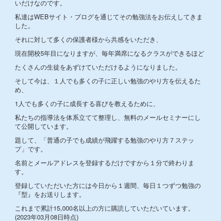
いだけなのです。
私達はWEBサイト・ブログを通じてその勉強法をお伝えしてきま
した。
それに対して多くの保護者様から共感をいただき、
現在開校5年目になりますが、毎年満席になるクラスができるほど
たくさんの生徒をあずけていただけるようになりました。
そして今は、１人でも多くの子に正しい勉強のやり方を伝えるた
め、
1人でも多くの子に成長する喜びを教えるために、
私たちの指導法を体系立てて整理し、無料のメールセミナーにし
て公開しています。
題して、「普通の子でも成績が飛躍する勉強のやり方７ステッ
プ」です。
名前とメールアドレスを登録するだけですから１分で終わりま
す。
登録していただいた方には今日から１週間、毎日１つずつ勉強の
『型』をお送りします。
これまで累計15,000名以上の方に購読していただいています。
(2023年03月08日時点)