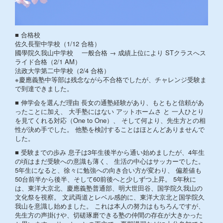
■ 合格校
佐久長聖中学校（1/12 合格）
國學院久我山中学校 一般合格 → 成績上位により STクラスへス
ライド合格（2/1 AM）
法政大学第二中学校（2/4 合格）
※慶應義塾中等部は残念ながら不合格でしたが、チャレンジ受験ま
で到達できました。
■ 伸学会を選んだ理由 長女の通塾経験があり、もともと信頼があ
ったことに加え、 大手塾にはない アットホームさ と 一人ひとり
を見てくれる対応（One to One）、 そして何より、先生方との相
性が決め手でした。 他塾を検討することはほとんどありませんで
した。
■ 受験までの歩み 息子は3年生後半から通い始めましたが、4年生
の頃はまだ受験への意識も薄く、 生活の中心はサッカーでした。
5年生になると、徐々に勉強への向き合い方が変わり、 偏差値も
50台前半から後半、そして60前後へと少しずつ上昇。 5年秋に
は、東洋大京北、慶應義塾普通部、明大世田谷、国学院久我山の
文化祭を視察。 文武両道とレベル感的に、東洋大京北と国学院久
我山を意識し始めました。 これは本人の努力はもちろんですが、
先生方の声掛けや、切磋琢磨できる塾の仲間の存在が大きかった