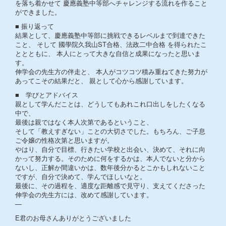
を落ち着かせて 慶應義塾中等部へチャレンジする流れを作ること
ができました。
■ 振り返って
結果として、慶應義塾中等部に挑戦できるレベルまで到達できた
こと、 そして 國學院久我山ST合格、法政二中合格 を得られたこ
ととともに、 本人にとって大きな自信と成果になったと思いま
す。
伸学会の先生方の伴走と、 本人がコツコツ積み重ねてきた努力が
あってこその結果だと、 親として心から感謝しています。
■ 学びとアドバイス
親として学んだことは、どうしてもあれこれ口出しをしたくなる
中で、
最後は親ではなく本人次第であるということ、
そして「教えすぎない」ことの大切さでした。もちろん、ご子息
ご令嬢の性格次第と思いますが。
やはり、自分で目標、行きたい学校と出会い、決めて、それに向
かって努力する。そのために何をするかは、本人でないと分から
ないし、正解か間違いかは、数年後分かるとこかもしれないこと
ですが、自分で決めて、学んでほしいなと。
最後に、その過程を、適度な距離感で見守り、支えてくださった
伸学会の先生方には、改めて感謝しています。
—
E君のお母さんありがとうございました