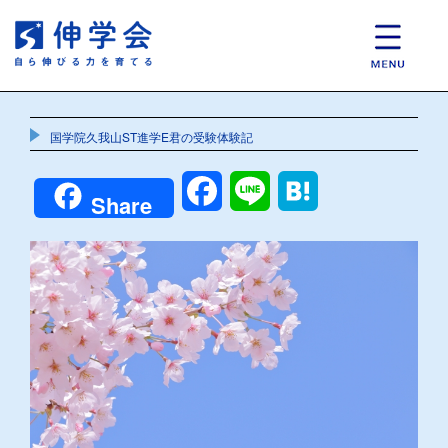
国学院久我山ST進学E君の受験体験記
Facebook
Line
Hatena
Share