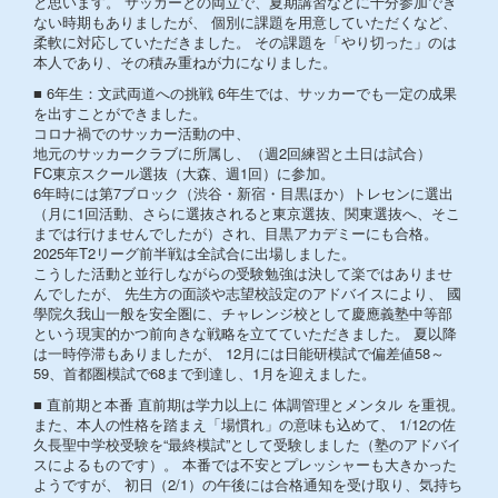
と思います。 サッカーとの両立で、夏期講習などに十分参加でき
ない時期もありましたが、 個別に課題を用意していただくなど、
柔軟に対応していただきました。 その課題を「やり切った」のは
本人であり、その積み重ねが力になりました。
■ 6年生：文武両道への挑戦 6年生では、サッカーでも一定の成果
を出すことができました。
コロナ禍でのサッカー活動の中、
地元のサッカークラブに所属し、（週2回練習と土日は試合）
FC東京スクール選抜（大森、週1回）に参加。
6年時には第7ブロック（渋谷・新宿・目黒ほか）トレセンに選出
（月に1回活動、さらに選抜されると東京選抜、関東選抜へ、そこ
までは行けませんでしたが）され、目黒アカデミーにも合格。
2025年T2リーグ前半戦は全試合に出場しました。
こうした活動と並行しながらの受験勉強は決して楽ではありませ
んでしたが、 先生方の面談や志望校設定のアドバイスにより、 國
學院久我山一般を安全圏に、チャレンジ校として慶應義塾中等部
という現実的かつ前向きな戦略を立てていただきました。 夏以降
は一時停滞もありましたが、 12月には日能研模試で偏差値58～
59、首都圏模試で68まで到達し、1月を迎えました。
■ 直前期と本番 直前期は学力以上に 体調管理とメンタル を重視。
また、本人の性格を踏まえ「場慣れ」の意味も込めて、 1/12の佐
久長聖中学校受験を“最終模試”として受験しました（塾のアドバイ
スによるものです）。 本番では不安とプレッシャーも大きかった
ようですが、 初日（2/1）の午後には合格通知を受け取り、気持ち