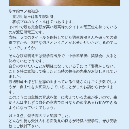
聖学院マメ知識③
「渡辺明竜王は聖学院出身」
将棋プロのタイトルは７つあります。
その中で最も賞金額が高い最高峰のタイトル竜王位を持っている
のが渡辺明竜王です。
当時、５つのタイトルを保持していた羽生善治さんを破っての獲
得ですから、相当な強さということがお分かりいただけるのでは
ないでしょうか。
そんな渡辺明竜王は聖学院出身で、中学卒業後に奨励会に入ると
決めていたそうです。
自分のやりたいことが明確になっている子には「邪魔をしない」
ことを特に意識して接したと当時の担任の先生がお話しされてい
ました。
渡辺明竜王ほどに意志の固まっている生徒さんはごく少数でしょ
うが、自主性を大変重んじていることがこのお話からわかりま
す。
このように自主性の育成を第一に考えている先生が多いので、生
徒さんは少しずつ自分の意志で自分なりの節度ある行動ができる
ようになっていくでしょう。
以上３点、聖学院のマメ知識でした。
どんな生徒も受け入れる面倒見の良さが特徴の聖学院。ぜひ受験
校にご検討下さい。