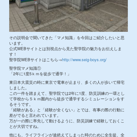
その説明会で聞いてきた「マメ知識」を今回はご紹介したいと思
います。
公式WEBサイトとは別視点から見た聖学院の魅力をお伝えしま
す！
聖学院WEBサイトはこちら→
http://www.seig-boys.org/
聖学院マメ知識①
「2年に1度5ｋｍを徒歩で通学！」
東日本大震災の時に東京で電車が止まり、多くの人が歩いて帰宅
しました。
この一件を踏まえて、聖学院では2年に1度、防災訓練の一環とし
て学校から５ｋｍ圏内から徒歩で通学するシミュレーションをす
るそうです。
「経験がある」と「経験が全くない」とでは、有事の際の行動に
差がでると言われています。
万が一の際に率先して動けるように、防災訓練で経験しておくこ
とが大切ですね。
他にも、ライフラインが途絶えてしまった時のために全生徒、全