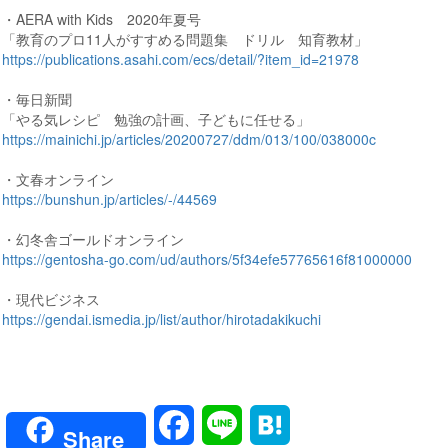
・AERA with Kids 2020年夏号
「教育のプロ11人がすすめる問題集 ドリル 知育教材」
https://publications.asahi.com/ecs/detail/?item_id=21978
・毎日新聞
「やる気レシピ 勉強の計画、子どもに任せる」
https://mainichi.jp/articles/20200727/ddm/013/100/038000c
・文春オンライン
https://bunshun.jp/articles/-/44569
・幻冬舎ゴールドオンライン
https://gentosha-go.com/ud/authors/5f34efe57765616f81000000
・現代ビジネス
https://gendai.ismedia.jp/list/author/hirotadakikuchi
Facebook
Line
Hatena
Share