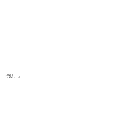
り「行動」』
/