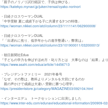
「親子のノリノリ試行錯誤で、子供は伸びる」
https://katekyo.mynavi.jp/juken/rensai/oyako-norinori
・日経クロスウーマンDUAL
「中学受験 夏に成績下がる子に共通する3つの特徴」
https://woman.nikkei.com/atcl/column/23/1111141/062900008/
・日経クロスウーマンDUAL
『「出遅れに焦り、低学年からの進学塾通い」弊害は』
https://woman.nikkei.com/atcl/column/23/101900011/032000013/
・朝日新聞社Edua
『子どもの学力を伸ばすほめ方・叱り方とは 大事なのは「結果」よ
https://www.asahi.com/edua/article/14456713
・プレジデントファミリー 2021年春号
「なぜ、その塾は、教科よりメンタルを大切にするのか
親の声かけで成績は大違い 受験に勝つ心理学」
https://presidentstore.jp/category/MAGAZINE03/092104.html
・インターエデュ トークセッションに出演しました
https://www.inter-edu.com/edunavi/educational-information/200909-02