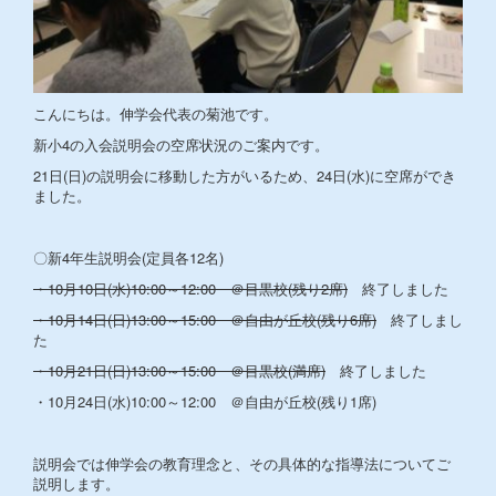
こんにちは。伸学会代表の菊池です。
新小4の入会説明会の空席状況のご案内です。
21日(日)の説明会に移動した方がいるため、24日(水)に空席ができ
ました。
〇新4年生説明会(定員各12名)
・10月10日(水)10:00～12:00 ＠目黒校(残り2席)
終了しました
・10月14日(日)13:00～15:00 ＠自由が丘校(残り6席)
終了しまし
た
・10月21日(日)13:00～15:00 ＠目黒校(満席)
終了しました
・10月24日(水)10:00～12:00 ＠自由が丘校(残り1席)
説明会では伸学会の教育理念と、その具体的な指導法についてご
説明します。