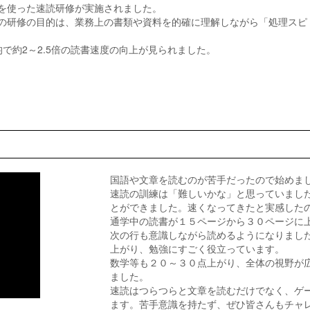
を使った速読研修が実施されました。
の研修の目的は、業務上の書類や資料を的確に理解しながら「処理スピ
で約2～2.5倍の読書速度の向上が見られました。
国語や文章を読むのが苦手だったので始めま
速読の訓練は「難しいかな」と思っていまし
とができました。速くなってきたと実感した
通学中の読書が１５ページから３０ページに
次の行も意識しながら読めるようになりまし
上がり、勉強にすごく役立っています。
数学等も２０～３０点上がり、全体の視野が
ました。
速読はつらつらと文章を読むだけでなく、ゲ
ます。苦手意識を持たず、ぜひ皆さんもチャ