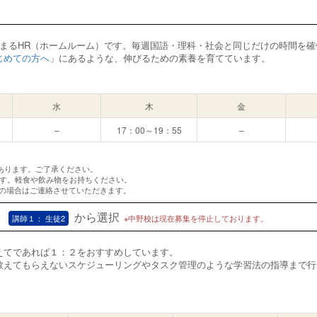
始まるHR（ホームルーム）です。毎週国語・理科・社会と同じだけの時間を
じめての方へ
」にあるような、伸びるための素養を育てています。
水
木
金
–
17：00～19：55
–
あります。ご了承ください。
ます。軽食や飲み物をお持ちください。
変更の場合はご連絡させていただきます。
r
から選択
講師１： 生徒2
※中野校は現在募集を停止しております。
えてであれば１：２をおすすめしています。
教えてもらえないスケジューリングやタスク管理のような学習法の指導まで行