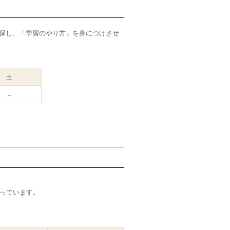
確保し、「学習のやり方」を身につけさせ
土
–
っています。