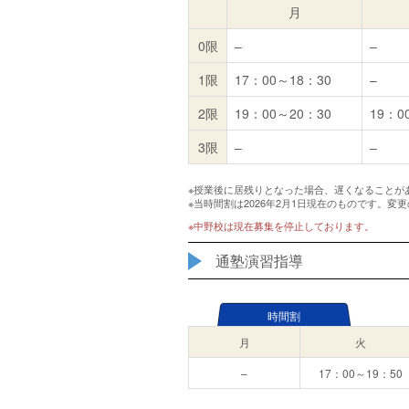
月
0限
–
–
1限
17：00～18：30
–
2限
19：00～20：30
19：0
3限
–
–
※授業後に居残りとなった場合、遅くなることが
※当時間割は2026年2月1日現在のものです。
※中野校は現在募集を停止しております。
通塾演習指導
時間割
月
火
–
17：00～19：50