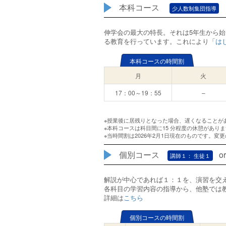
本科コース
少人数制集団指導
伸学会の最大の特長。それは5年生から
る教育を行っています。これにより「
は
本科コースの時間割
月
火
17：00～19：55
–
※授業後に居残りとなった場合、遅くなることが
※本科コースは科目間に15 分程度の休憩があり
※当時間割は2026年2月1日現在のものです。
個別コース
o
講師１： 生徒１
解説が中心であれば１：１を、演習を交
各科目の学習内容の指導から、他塾では
詳細は
こちら
個別コースの時間割