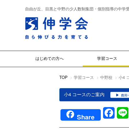
自由が丘、目黒と中野の少人数制集団・個別指導の中学
はじめての方へ
学習コース
TOP
学習コース
中野校
小4
小4 コースのご案内
費用
Faceb
Share