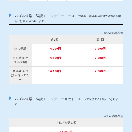
パズル道場・速読＋ヨンデミーコース
本科生・個別生が追加で受講する場
合には割引が発生します。
※税込価格表示
週2回
週1回
追加受講
14,000円
7,000円
単科受講(パ
14,100円
7,900円
ズル道場)
単科受講(速
14,100円
7,700円
読＋ヨンデミ
ー)
パズル道場・速読＋ヨンデミーセット
セットで受講すると割引になりま
す。
※税込価格表示
それぞれ週１回
14,300円