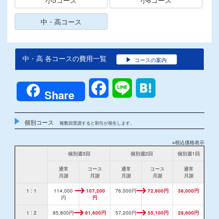
中・高コース
中・高 各コースの費用一覧
コースの案内
Facebook
Line
Hatena
Share
個別コース
複数回受講すると割引が発生します。
※税込価格表示
個別週3回
個別週2回
個別週1回
通常
コース
通常
コース
通常
月謝
月謝
月謝
月謝
月謝
1 : 1
114,000
107,200
76,000円
72,600円
38,000円
円
円
1 : 2
85,800円
81,600円
57,200円
55,100円
28,600円