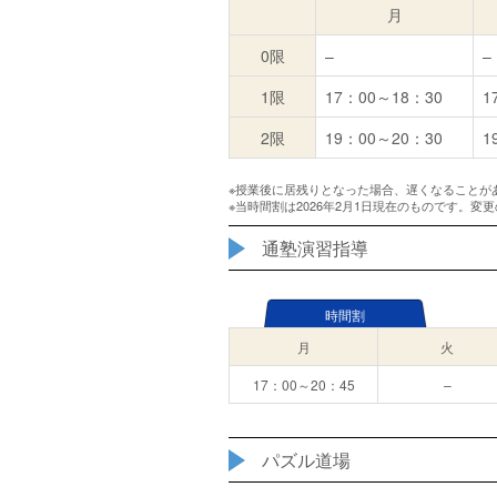
月
0限
–
–
1限
17：00～18：30
1
2限
19：00～20：30
1
※授業後に居残りとなった場合、遅くなることが
※当時間割は2026年2月1日現在のものです。
通塾演習指導
時間割
月
火
17：00～20：45
–
パズル道場