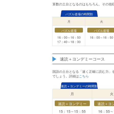
算数の土台となるのはもちろん、その他
パズル道場の時間割
月
火
パズル道場
パズル道場
16：00～16：50
16：00～16：50
17：40～18：30
速読＋ヨンデミーコース
国語の土台となる「速く正確に読む力」
でしょう。詳細は
こちら
速読＋ヨンデミーの時間割
月
火
速読＋ヨンデミー
速読＋ヨ
15：15～15：55
16：55～