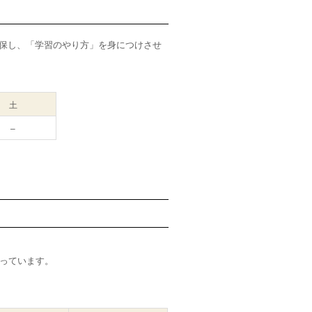
確保し、「学習のやり方」を身につけさせ
土
–
っています。