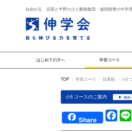
自由が丘、目黒と中野の少人数制集団・個別指導の中学
はじめての方へ
学習コース
TOP
学習コース
目黒校
小5
小5 コースのご案内
費用
Faceb
Share