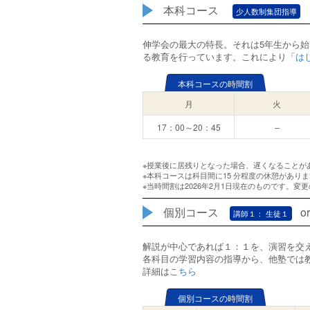
本科コース
少人数制集団指導
伸学会の最大の特長。それは5年生から
る教育を行っています。これにより「
は
本科コースの時間割
月
火
17：00～20：45
–
※授業後に居残りとなった場合、遅くなることが
※本科コースは科目間に15 分程度の休憩があり
※当時間割は2026年2月1日現在のものです。
個別コース
o
講師１： 生徒１
解説が中心であれば１：１を、演習を交
各科目の学習内容の指導から、他塾では
詳細は
こちら
個別コースの時間割