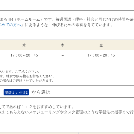
始まるHR（ホームルーム）です。毎週国語・理科・社会と同じだけの時間を
じめての方へ
」にあるような、伸びるための素養を育てています。
水
木
金
17：00～20：45
–
17：00～20：45
あります。ご了承ください。
ます。軽食や飲み物をお持ちください。
変更の場合はご連絡させていただきます。
r
から選択
講師１： 生徒2
えてであれば１：２をおすすめしています。
教えてもらえないスケジューリングやタスク管理のような学習法の指導まで行