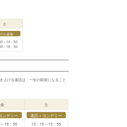
土
ズル道場
00～14：50
00～16：50
き上げる速読は、一生の財産になること
金
土
ヨンデミー
速読＋ヨンデミー
5～16：55
13：15～13：55