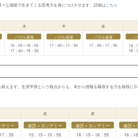
様々な場面で生きてくる思考力を身につけさせます。詳細は
こちら
水
木
金
パズル道場
パズル道場
パズル道場
パ
16：00～16：50
17：00～17：50
17：00～17：50
14：
17：40～18：30
16：
を鍛えます。生涯学習という観点からも、本から情報を吸収する力を格段に引
水
木
ンデミー
速読＋ヨンデミー
速読＋ヨンデミー
速読＋
17：35
15：15～15：55
16：15～16：55
16：1