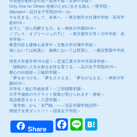
学習塾が勧める中高一貫男子校～京華中学校～
Only One for Others 他者のために生きる個人 ～聖学院～
28project～品川女子学院2016～/a>
今を生きる。そして、未来へ。～東京都市大付属中学校・高等学
校2016～
女子に「自ら判断する力」を～神奈川学園2016～
ノブレス・オブリージュの下に ～東京都市大等々力中学校・高
等学校～
教育内容も建物も改革中～文教大学付属中学校～
徳においては純真に 義務においては堅実に ～横浜雙葉中学校
～
理系大学進学率75％超！～芝浦工業大学中学高等学校～
「能動的に人生を創る女性を育てる」～品川女子学院2015～
都心の伝統校～三輪田学園～
「夢をみつける」「夢をささえる」「夢をかなえる」～神奈川学
園2015～
共学化！進む学校改革！～三田国際学園～
大手予備校のサテライト授業が受けられます～青稜～
英語教育ＮＯ１～八雲学園～
「進学校」から「名門校」へ～洗足学園学校訪問～
帰国子女率ダントツ！～頌栄女子学院～
Facebook
Line
Hatena
Share