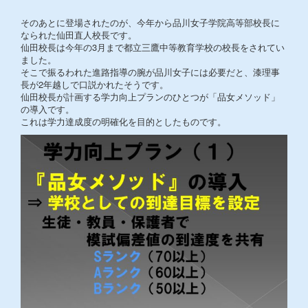
そのあとに登場されたのが、今年から品川女子学院高等部校長に
なられた仙田直人校長です。
仙田校長は今年の3月まで都立三鷹中等教育学校の校長をされてい
ました。
そこで振るわれた進路指導の腕が品川女子には必要だと、漆理事
長が2年越しで口説かれたそうです。
仙田校長が計画する学力向上プランのひとつが「品女メソッド」
の導入です。
これは学力達成度の明確化を目的としたものです。