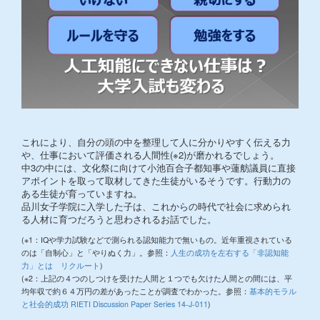
これにより、自分の頭の中を整理して人に分かりやすく伝える力
や、仕事において評価される人間性(※2)が磨かれるでしょう。
中3の中には、文化祭に向けて小池百合子都知事や蓮舫議員に直接
アポイントを取って取材してきた生徒がいるそうです。行動力の
ある生徒が育っていますね。
品川女子学院に入学した子は、これからの時代で社会に求められ
る人材に育つだろうと思わされるお話でした。
(※1：IQや学力試験などで測られる認知能力で無いもの。近年重視されている
のは「自制心」と「やりぬく力」。参照：
人生の成功を左右する「非認知能
力」とは リクルート
)
(※2：上記の４つのしつけを受けた人間と１つでも欠けた人間との間には、平
均年収で約６４万円の差があったことが調査でわかった。参照：
基本的モラル
と社会的成功 RIETI Discussion Paper Series 14-J-011
)