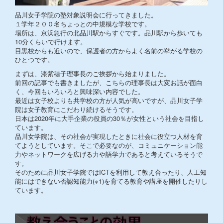
品川女子学院の塾対象説明会に行ってきました。
１学年２００名ちょっとの中規模な学校です。
場所は、京浜急行の北品川駅からすぐです。品川駅から歩いても
10分くらいで行けます。
目黒校からも近いので、保護者の方からよく名前の挙がる学校の
ひとつです。
まずは、漆紫穂子理事長のご挨拶から始まりました。
前回の記事でも書きましたが、こちらの理事長は大変お話が面白
く、今回もいろいろと興味深い内容でした。
最近は女子校よりも共学校の方が人気が高いですが、品川女子学
院は女子教育にこだわり続けるそうです。
日本は2020年に大手企業の役員の30％が女性という社会を目指し
ています。
品川女学院は、その社会が実現したときに社会に役立つ人材を育
てようとしています。そこで必要なのが、コミュニケーション能
力やネットワークを広げる力や語学力であると考えているそうで
す。
そのために品川女子学院ではICTを利用して教え合ったり、人工知
能にはできない否認知能力(※1)を育てる教育や講座を開催したりし
ています。