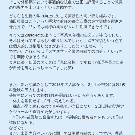
そこで外部機関という客観的な視点で公正に評価することで教員
の指導力を上げようという意図です。
どちらも生徒の学力向上に対して実効性の高い取り組みです。
仙田校長はこういった手法で前任の都立三鷹の進学実績を躍進さ
せた方で、品女でも同様の成果が大いに期待できそうです。
今までは28projectのように「卒業10年後の自分」が中心でした。
それはそれですばらしい取り組みでしたが、進学実績という点で
は個人的には物足りなさがありました(すいません…)。
ですが、これからは「大学進学＝卒業の段階での自分」という面
でも期待できそうです。
まさに漆・仙田のタッグは「鬼に金棒」ですね！(漆理事長ご自身
が自分を鬼とおっしゃってました笑)
また、新たな試みとして2018年の入試から、2月1日午後に算数1教
科受験を導入します。
受験生にとっての算数1教科受験はいろいろ利点があります。
・体力を消耗せずに2日に備えられる。
・採点が早く終わるので合格発表が当日になり、2日以降の試験ス
ケジュールの直前変更がしやすい。
・1日の午後受験に合格すれば、精神的に落ち着きをもって2日の
試験に臨める。
などです。
まだ、出題内容やレベルに関しては準備段階のようですが、理系