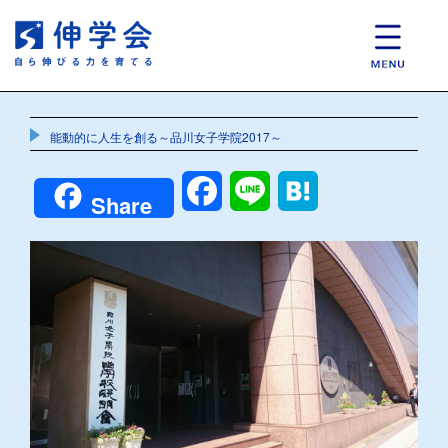
能動的に人生を創る～品川女子学院2017～
Facebook
Line
Hatena
Share