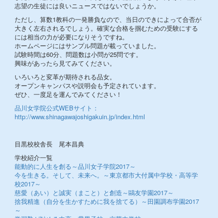
志望の生徒には良いニュースではないでしょうか。
ただし、算数1教科の一発勝負なので、当日のできによって合否が
大きく左右されるでしょう。確実な合格を掴むための受験にする
には相当の力が必要になりそうですね。
ホームページにはサンプル問題が載っていました。
試験時間は60分、問題数は小問が25問です。
興味があったら見てみてください。
いろいろと変革が期待される品女。
オープンキャンパスや説明会も予定されています。
ぜひ、一度足を運んでみてください！
品川女学院公式WEBサイト：
http://www.shinagawajoshigakuin.jp/index.html
目黒校校舎長 尾本昌典
学校紹介一覧
能動的に人生を創る～品川女子学院2017～
今を生きる。そして、未来へ。～東京都市大付属中学校・高等学
校2017～
慈愛（あい）と誠実（まこと）と創造～鷗友学園2017～
捨我精進（自分を生かすために我を捨てる）～田園調布学園2017
～